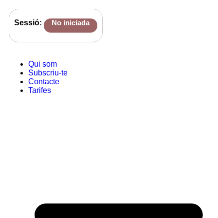
Sessió:
No iniciada
Qui som
Subscriu-te
Contacte
Tarifes