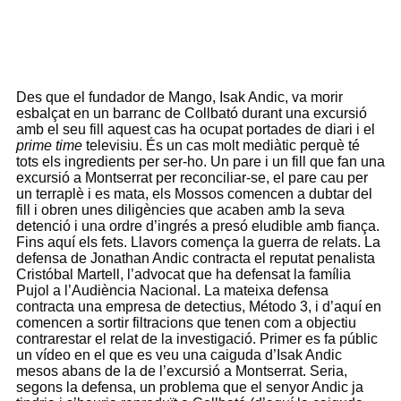
Des que el fundador de Mango, Isak Andic, va morir
esbalçat en un barranc de Collbató durant una excursió
amb el seu fill aquest cas ha ocupat portades de diari i el
prime time
televisiu. És un cas molt mediàtic perquè té
tots els ingredients per ser-ho. Un pare i un fill que fan una
excursió a Montserrat per reconciliar-se, el pare cau per
un terraplè i es mata, els Mossos comencen a dubtar del
fill i obren unes diligències que acaben amb la seva
detenció i una ordre d’ingrés a presó eludible amb fiança.
Fins aquí els fets. Llavors comença la guerra de relats. La
defensa de Jonathan Andic contracta el reputat penalista
Cristóbal Martell, l’advocat que ha defensat la família
Pujol a l’Audiència Nacional. La mateixa defensa
contracta una empresa de detectius, Método 3, i d’aquí en
comencen a sortir filtracions que tenen com a objectiu
contrarestar el relat de la investigació. Primer es fa públic
un vídeo en el que es veu una caiguda d’Isak Andic
mesos abans de la de l’excursió a Montserrat. Seria,
segons la defensa, un problema que el senyor Andic ja