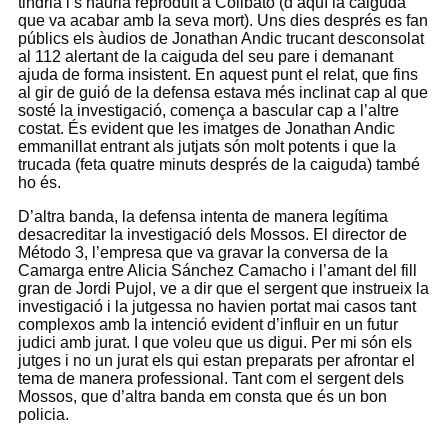
tindria i s’hauria reproduït a Collbató (d’aquí la caiguda
que va acabar amb la seva mort). Uns dies després es fan
públics els àudios de Jonathan Andic trucant desconsolat
al 112 alertant de la caiguda del seu pare i demanant
ajuda de forma insistent. En aquest punt el relat, que fins
al gir de guió de la defensa estava més inclinat cap al que
sosté la investigació, comença a bascular cap a l’altre
costat. És evident que les imatges de Jonathan Andic
emmanillat entrant als jutjats són molt potents i que la
trucada (feta quatre minuts després de la caiguda) també
ho és.
D’altra banda, la defensa intenta de manera legítima
desacreditar la investigació dels Mossos. El director de
Método 3, l’empresa que va gravar la conversa de la
Camarga entre Alicia Sánchez Camacho i l’amant del fill
gran de Jordi Pujol, ve a dir que el sergent que instrueix la
investigació i la jutgessa no havien portat mai casos tant
complexos amb la intenció evident d’influir en un futur
judici amb jurat. I que voleu que us digui. Per mi són els
jutges i no un jurat els qui estan preparats per afrontar el
tema de manera professional. Tant com el sergent dels
Mossos, que d’altra banda em consta que és un bon
policia.