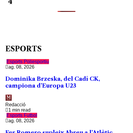
4
ESPORTS
Esports
Poliesportiu
ag. 08, 2026
Dominika Brzeska, del Cadí CK,
campiona d’Europa U23
Redacció
1 min read
Esports
Futbol
ag. 08, 2026
Fer Romero supleix Abreu a l’Atlètic