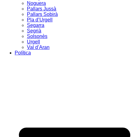
Noguera
Pallars Jussà
Pallars Sobirà
Pla d’Urgell
Segarra
Segrià
Solsonès
Urgell
Val d’Aran
Política