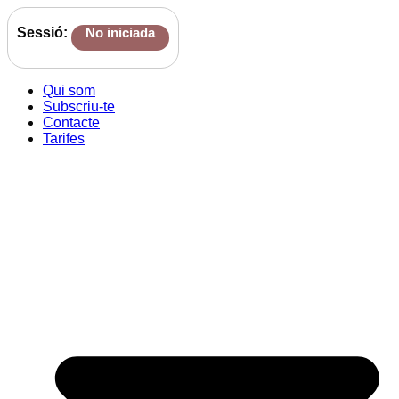
Sessió:
No iniciada
Qui som
Subscriu-te
Contacte
Tarifes