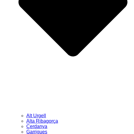
Alt Urgell
Alta Ribagorça
Cerdanya
Garrigues