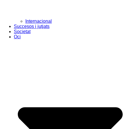
Internacional
Succesos i jutjats
Societat
Oci