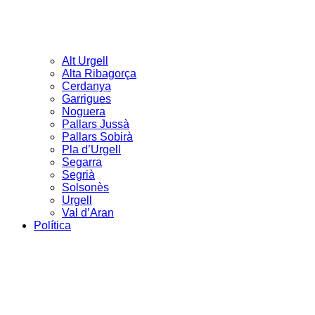
Alt Urgell
Alta Ribagorça
Cerdanya
Garrigues
Noguera
Pallars Jussà
Pallars Sobirà
Pla d’Urgell
Segarra
Segrià
Solsonès
Urgell
Val d’Aran
Política