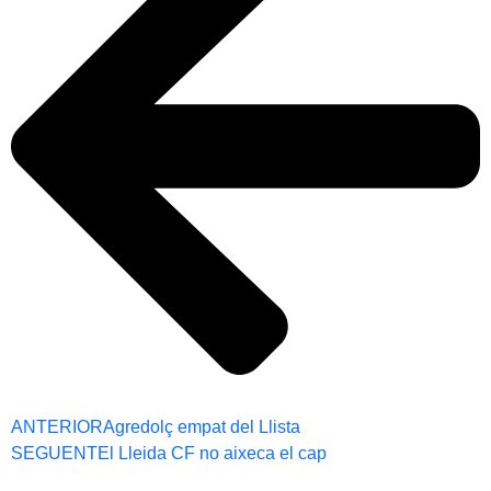
ANTERIOR
Agredolç empat del Llista
SEGUENT
El Lleida CF no aixeca el cap