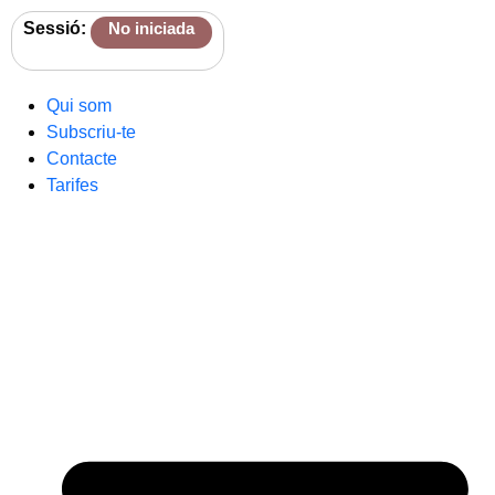
Sessió:
No iniciada
Qui som
Subscriu-te
Contacte
Tarifes