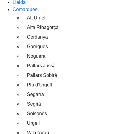
Lleida
Comarques
Alt Urgell
Alta Ribagorça
Cerdanya
Garrigues
Noguera
Pallars Jussà
Pallars Sobirà
Pla d’Urgell
Segarra
Segrià
Solsonès
Urgell
Val d’Aran