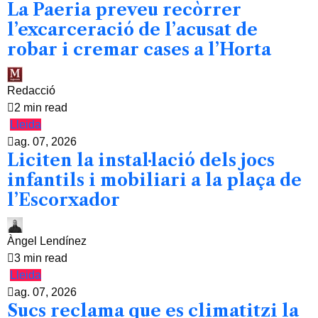
La Paeria preveu recòrrer
l’excarceració de l’acusat de
robar i cremar cases a l’Horta
Redacció
2 min read
Lleida
ag. 07, 2026
Liciten la instal·lació dels jocs
infantils i mobiliari a la plaça de
l’Escorxador
Àngel Lendínez
3 min read
Lleida
ag. 07, 2026
Sucs reclama que es climatitzi la