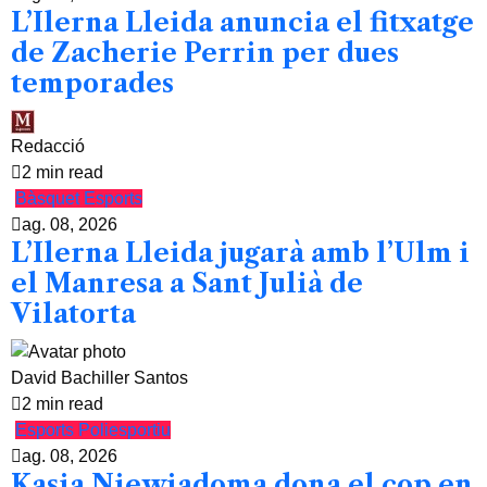
L’Ilerna Lleida anuncia el fitxatge
de Zacherie Perrin per dues
temporades
Redacció
2 min read
Bàsquet
Esports
ag. 08, 2026
L’Ilerna Lleida jugarà amb l’Ulm i
el Manresa a Sant Julià de
Vilatorta
David Bachiller Santos
2 min read
Esports
Poliesportiu
ag. 08, 2026
Kasia Niewiadoma dona el cop en