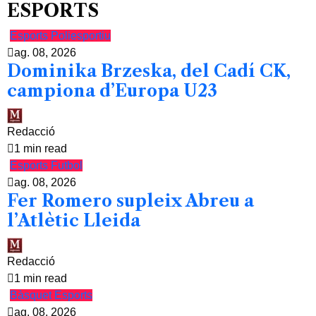
ESPORTS
Esports
Poliesportiu
ag. 08, 2026
Dominika Brzeska, del Cadí CK,
campiona d’Europa U23
Redacció
1 min read
Esports
Futbol
ag. 08, 2026
Fer Romero supleix Abreu a
l’Atlètic Lleida
Redacció
1 min read
Bàsquet
Esports
ag. 08, 2026