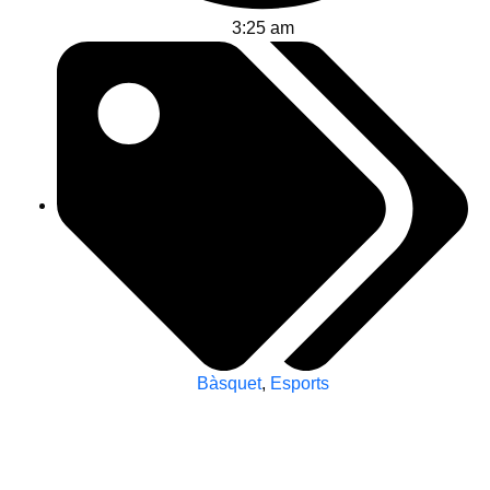
3:25 am
Bàsquet
,
Esports