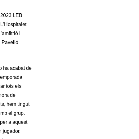
N 2023 LEB
L’Hospitalet
amfitrió i
l Pavelló
o ha acabat de
retemporada
ar tots els
’hora de
ats, hem tingut
amb el grup.
 per a aquest
n jugador.