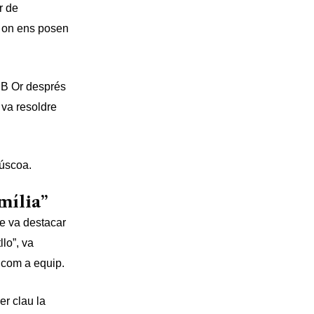
r de
m on ens posen
EB Or després
 va resoldre
púscoa.
mília”
e va destacar
llo”, va
i com a equip.
er clau la