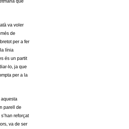
 setmana que
datà va voler
t més de
bretot per a fer
a línia
s és un partit
iar-lo, ja que
compta per a la
a aquesta
n parell de
s’han reforçat
ors, va de ser