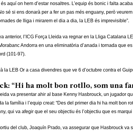
 és aquí on hem d’estar nosaltres. L’equip és bonic i falta acaba
 No sé si ens donarà per a fer un pas més enguany, però veure
rnades de lliga i mirarem el dia a dia, la LEB és imprevisible”.
 anterior, l’ICG Força Lleida va regnar en la Lliga Catalana L
Morabanc Andorra en una eliminatòria d’anada i tornada que es
ord (101-97).
à la LEB Or a casa divendres que ve 6 d’octubre contra el Gui
k: “Hi ha molt bon rotllo, som una fa
leida va presentar ahir al base Kenny Hasbrouck, un jugador qu
a la família i l’equip creat: “Des del primer dia hi ha molt bon rot
y, qui va afegir que el seu objectiu és l’objectiu que es marqu
portiu del club, Joaquín Prado, va assegurar que Hasbrouck va s