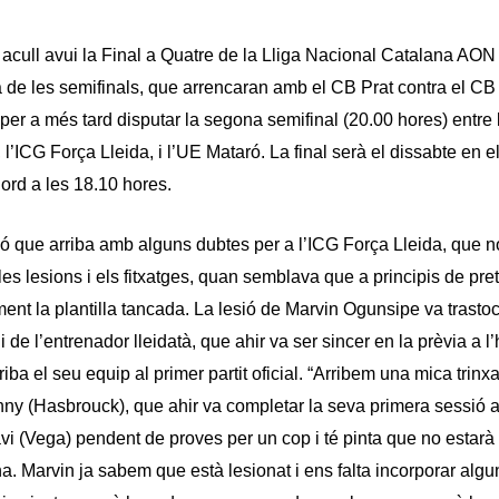
 acull avui la Final a Quatre de la Lliga Nacional Catalana AO
 de les semifinals, que arrencaran amb el CB Prat contra el CB 
per a més tard disputar la segona semifinal (20.00 hores) entre l’
 l’ICG Força Lleida, i l’UE Mataró. La final serà el dissabte en e
Nord a les 18.10 hores.
ó que arriba amb alguns dubtes per a l’ICG Força Lleida, que n
 les lesions i els fitxatges, quan semblava que a principis de p
ment la plantilla tancada. La lesió de Marvin Ogunsipe va trastoc
i de l’entrenador lleidatà, que ahir va ser sincer en la prèvia a l
iba el seu equip al primer partit oficial. “Arribem una mica trinx
nny (Hasbrouck), que ahir va completar la seva primera sessió 
i (Vega) pendent de proves per un cop i té pinta que no estarà
. Marvin ja sabem que està lesionat i ens falta incorporar algu