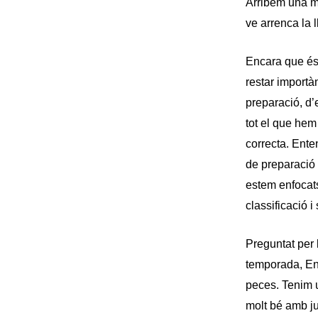
Arribem una m
ve arrenca la l
Encara que és e
restar importà
preparació, d’e
tot el que hem
correcta. Ente
de preparació 
estem enfocats 
classificació i
Preguntat per 
temporada, Enc
peces. Tenim u
molt bé amb ju