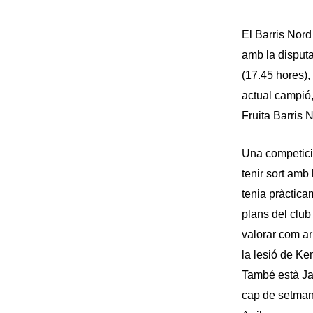
El Barris Nord
amb la disputa
(17.45 hores), 
actual campió,
Fruita Barris 
Una competici
tenir sort amb
tenia pràctica
plans del club 
valorar com arr
la lesió de Ke
També està Jav
cap de setmana