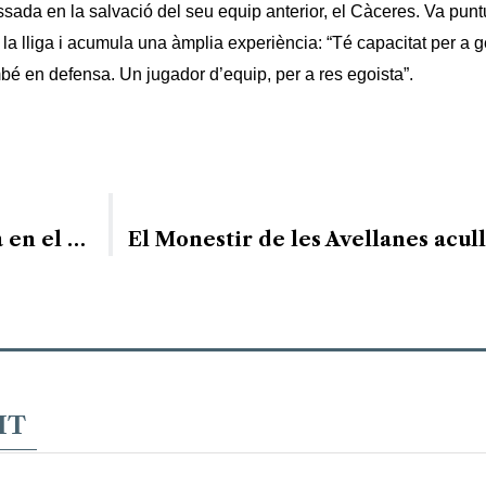
ada en la salvació del seu equip anterior, el Càceres. Va punt
la lliga i acumula una àmplia experiència: “Té capacitat per a 
també en defensa. Un jugador d’equip, per a res egoista”.
El Cadí la Seu, a revalidar la Lliga Catalana en el retorn de la competició al Palau
IT