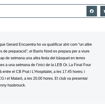
ue Gerard Encuentra ho va qualificar ahir com “un altre
és de preparació”, el Barris Nord es prepara per a viure
ap de setmana una altra festa del bàsquet en terres
nes a una setmana de l’inici de la LEB Or. La Final Four
à entre el CB Prat i L’Hospitalet, a les 17.45 hores; i
ICG i el Mataró, a les 20.00 hores. El club va presentar
enny hasbrouck.