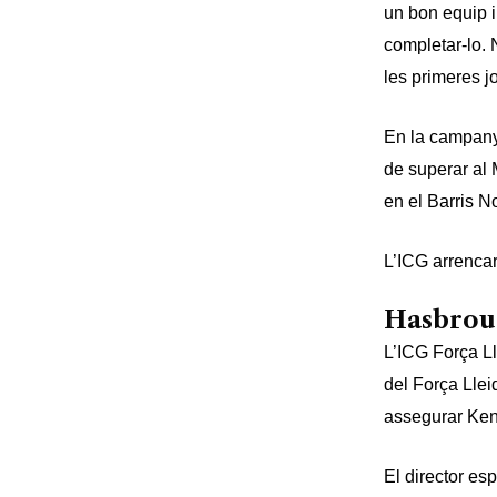
un bon equip i
completar-lo.
les primeres jo
En la campanya
de superar al 
en el Barris N
L’ICG arrencar
Hasbrouc
L’ICG Força L
del Força Lleid
assegurar Kenn
El director es