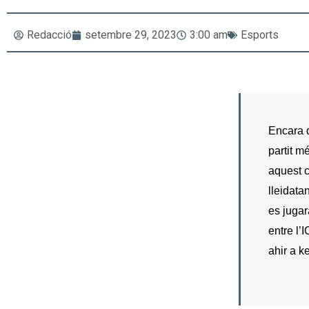
Redacció
setembre 29, 2023
3:00 am
Esports
Encara q
partit m
aquest c
lleidata
es jugar
entre l’
ahir a k