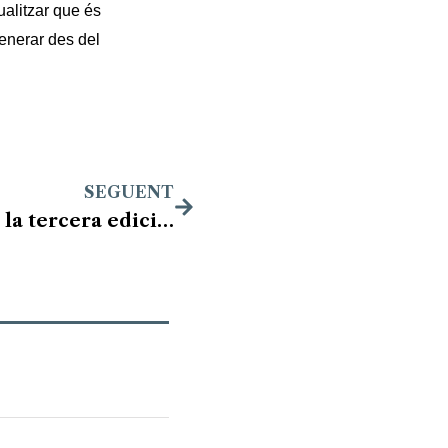
ualitzar que és
generar des del
SEGUENT
El Monestir de les Avellanes acull la tercera edició de l’Open Lleida BTT