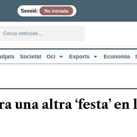
Sessió:
No iniciada
utjats
Societat
Oci
Esports
Economia
 una altra ‘festa’ en 