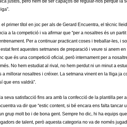
ica justos, però hem de ser capaços de regular-nos perquè la
liga”.
l primer títol en joc per als de Gerard Encuentra, el tècnic llei
ncia a la competició i va afirmar que “per a nosaltres és un parti
ntrenament. Per a continuar practicant coses i treballar-les, i so
 estat fent aquestes setmanes de preparació i veure si anem en l
nc que és una competició oficial, però internament per a nosaltre
més. No hem estudiat al rival, no hem perdut ni un minut a estud
a millorar nosaltres i créixer. La setmana vinent en la lliga ja 
 sí que ens valdrà”.
la seva satisfacció fins ara amb la confecció de la plantilla per 
uentra va dir que “estic content, si bé encara ens falta tancar u
n grup molt bo i de bona gent. Sempre ho dic, hi ha equips que 
gadors de talent, però aquesta categoria no va de només jugad