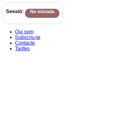
Sessió:
No iniciada
Qui som
Subscriu-te
Contacte
Tarifes