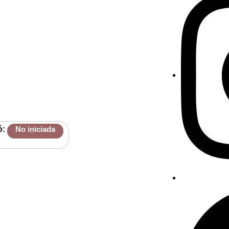
ó:
No iniciada