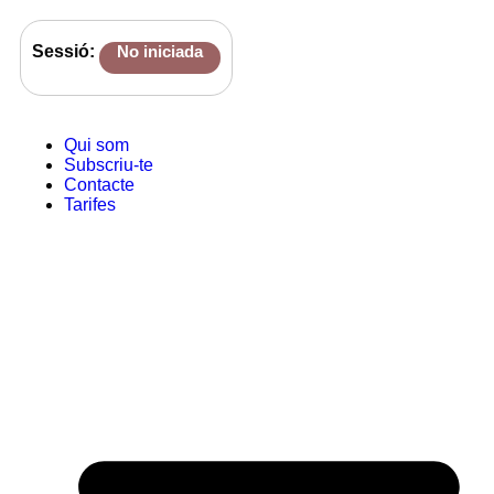
Sessió:
No iniciada
Qui som
Subscriu-te
Contacte
Tarifes