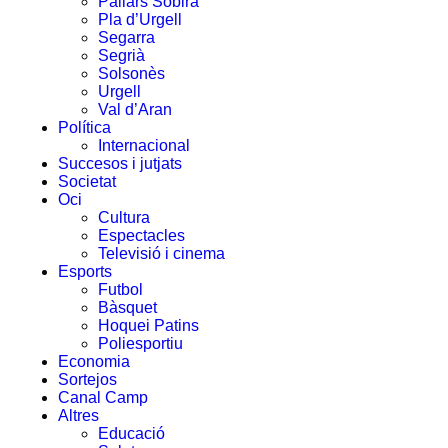
Pallars Sobirà
Pla d’Urgell
Segarra
Segrià
Solsonès
Urgell
Val d’Aran
Política
Internacional
Succesos i jutjats
Societat
Oci
Cultura
Espectacles
Televisió i cinema
Esports
Futbol
Bàsquet
Hoquei Patins
Poliesportiu
Economia
Sortejos
Canal Camp
Altres
Educació