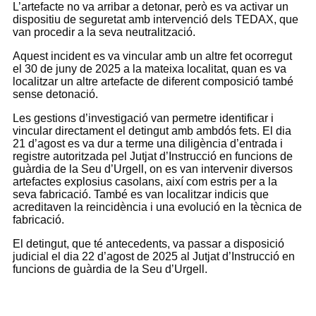
L’artefacte no va arribar a detonar, però es va activar un
dispositiu de seguretat amb intervenció dels TEDAX, que
van procedir a la seva neutralització.
Aquest incident es va vincular amb un altre fet ocorregut
el 30 de juny de 2025 a la mateixa localitat, quan es va
localitzar un altre artefacte de diferent composició també
sense detonació.
Les gestions d’investigació van permetre identificar i
vincular directament el detingut amb ambdós fets. El dia
21 d’agost es va dur a terme una diligència d’entrada i
registre autoritzada pel Jutjat d’Instrucció en funcions de
guàrdia de la Seu d’Urgell, on es van intervenir diversos
artefactes explosius casolans, així com estris per a la
seva fabricació. També es van localitzar indicis que
acreditaven la reincidència i una evolució en la tècnica de
fabricació.
El detingut, que té antecedents, va passar a disposició
judicial el dia 22 d’agost de 2025 al Jutjat d’Instrucció en
funcions de guàrdia de la Seu d’Urgell.