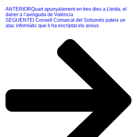
ANTERIOR
Quart apunyalament en tres dies a Lleida, el
darrer a l’avinguda de València
SEGUENT
El Consell Comarcal del Solsonès pateix un
atac informàtic que li ha encriptat els arxius