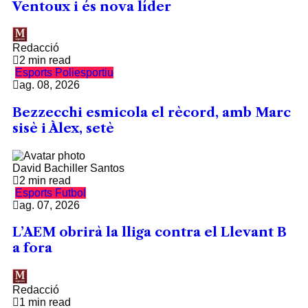
Ventoux i és nova líder
Redacció
2 min read
Esports
Poliesportiu
ag. 08, 2026
Bezzecchi esmicola el rècord, amb Marc
sisè i Àlex, setè
David Bachiller Santos
2 min read
Esports
Futbol
ag. 07, 2026
L’AEM obrirà la lliga contra el Llevant B
a fora
Redacció
1 min read