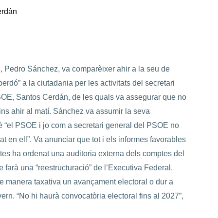
erdán
, Pedro Sánchez, va comparèixer ahir a la seu de
rdó” a la ciutadania per les activitats del secretari
SOE, Santos Cerdán, de les quals va assegurar que no
fins ahir al matí. Sánchez va assumir la seva
è “el PSOE i jo com a secretari general del PSOE no
t en ell”. Va anunciar que tot i els informes favorables
tes ha ordenat una auditoria externa dels comptes del
ue farà una “reestructuració” de l’Executiva Federal.
e manera taxativa un avançament electoral o dur a
ern. “No hi haurà convocatòria electoral fins al 2027”,