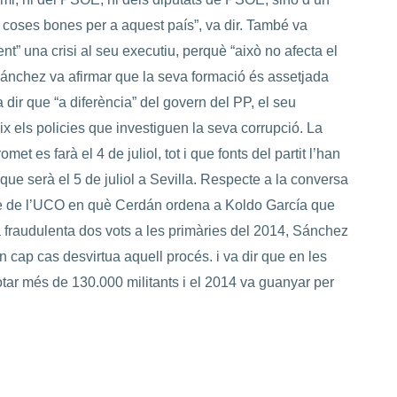
t coses bones per a aquest país”, va dir. També va
t” una crisi al seu executiu, perquè “això no afecta el
ánchez va afirmar que la seva formació és assetjada
 dir que “a diferència” del govern del PP, el seu
x els policies que investiguen la seva corrupció. La
met es farà el 4 de juliol, tot i que fonts del partit l’han
 que serà el 5 de juliol a Sevilla. Respecte a la conversa
me de l’UCO en què Cerdán ordena a Koldo García que
 fraudulenta dos vots a les primàries del 2014, Sánchez
n cap cas desvirtua aquell procés. i va dir que en les
tar més de 130.000 militants i el 2014 va guanyar per