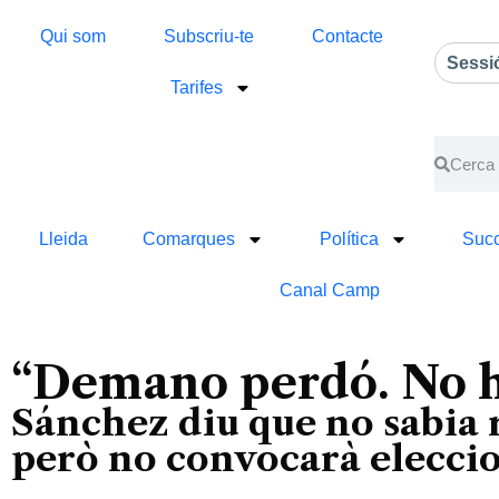
Qui som
Subscriu-te
Contacte
Sessi
Tarifes
Lleida
Comarques
Política
Succ
Canal Camp
“Demano perdó. No ha
Sánchez diu que no sabia r
però no convocarà elecci