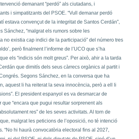
ntervenció demanant “perdó” als ciutadans, i
tants i simpatitzants del PSOE. “Vull demanar perdó
tí estava convençut de la integritat de Santos Cerdán”,
ons Sánchez, “malgrat els rumors sobre les
ra no existia cap indici de la participació” del número tres
Koldo’, però finalment l’informe de l’UCO que s’ha
ue els “indicis són molt greus”. Per això, ahir a la tarda
erdán que dimitís dels seus càrrecs orgànics al partit i
l Congrés. Segons Sánchez, en la conversa que ha
aquest li ha reiterat la seva innocència, però a ell li
sions”. El president espanyol es va desmarcar de
 que “encara que pugui resultar sorprenent als
bsolutament res” de les seves activitats. Al torn de
que, malgrat les peticions de l’oposició, no té intenció
. “No hi haurà convocatòria electoral fins al 2027,
mi, ni del PSOE, ni dels diputats de PSOE, sinó d’un