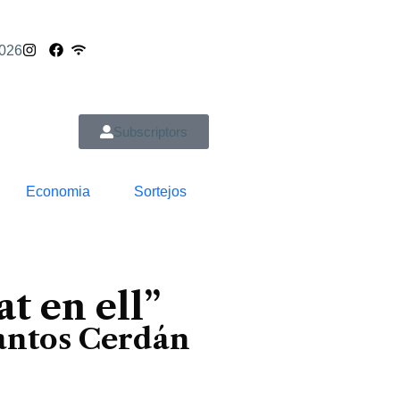
2026
Subscriptors
Economia
Sortejos
t en ell”
Santos Cerdán