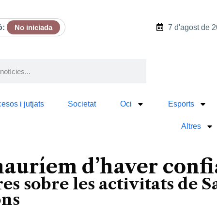
ó:
No iniciada
7 d'agost de 
esos i jutjats
Societat
Oci
Esports
Altres
uríem d’haver confia
es sobre les activitats de 
ons