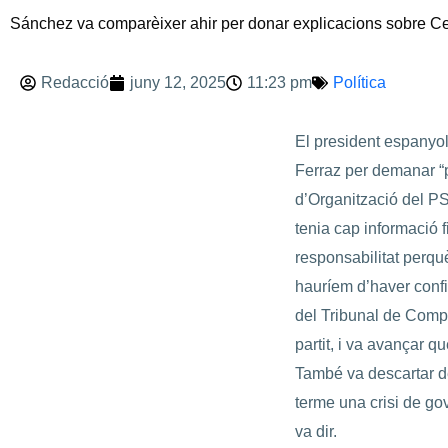
Sánchez va comparèixer ahir per donar explicacions sobre C
Redacció
juny 12, 2025
11:23 pm
Política
El president espanyol
Ferraz per demanar “pe
d’Organització del P
tenia cap informació 
responsabilitat perqu
hauríem d’haver confia
del Tribunal de Comp
partit, i va avançar q
També va descartar d
terme una crisi de gov
va dir.