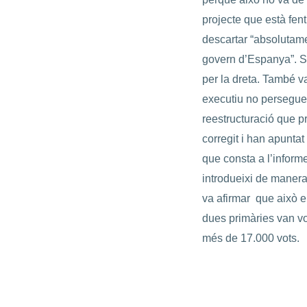
projecte que està fen
descartar “absolutamen
govern d’Espanya”. S
per la dreta. També va
executiu no perseguei
reestructuració que pro
corregit i han apuntat
que consta a l’infor
introdueixi de manera
va afirmar
que això e
dues primàries van vo
més de 17.000 vots.