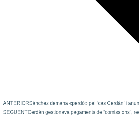
ANTERIOR
Sánchez demana «perdó» pel ‘cas Cerdán’ i anunc
SEGUENT
Cerdán gestionava pagaments de “comissions”, re