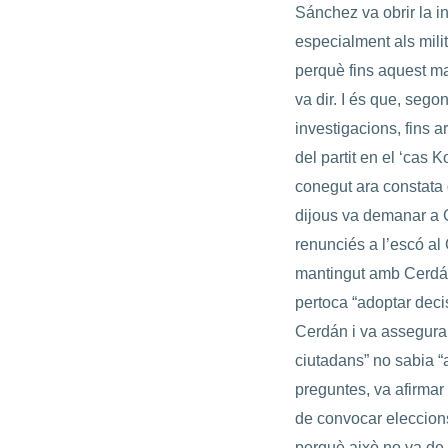
Sánchez va obrir la i
especialment als mili
perquè fins aquest ma
va dir. I és que, seg
investigacions, fins a
del partit en el ‘cas 
conegut ara constata q
dijous va demanar a C
renunciés a l’escó a
mantingut amb Cerdán, 
pertoca “adoptar deci
Cerdán i va assegurar
ciutadans” no sabia “a
preguntes, va afirmar 
de convocar eleccions
perquè això no va de 