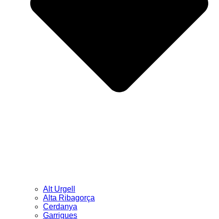
Alt Urgell
Alta Ribagorça
Cerdanya
Garrigues