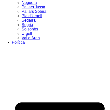
Noguera
Pallars Jussà
Pallars Sobirà
Pla d’Urgell
Segarra
Segrià
Solsonès
Urgell
Val d’Aran
Política