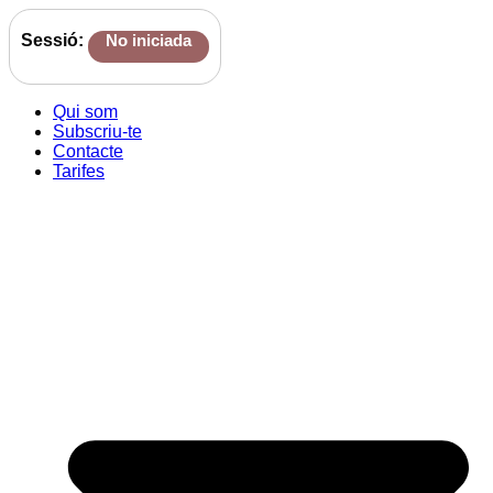
Sessió:
No iniciada
Qui som
Subscriu-te
Contacte
Tarifes