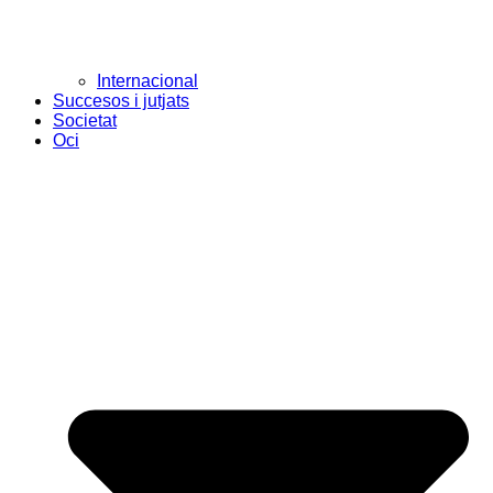
Internacional
Succesos i jutjats
Societat
Oci