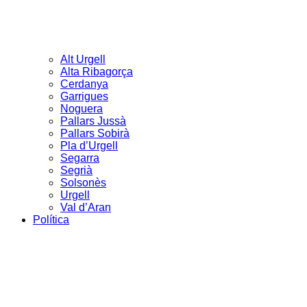
Alt Urgell
Alta Ribagorça
Cerdanya
Garrigues
Noguera
Pallars Jussà
Pallars Sobirà
Pla d’Urgell
Segarra
Segrià
Solsonès
Urgell
Val d’Aran
Política