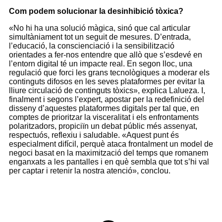
Com podem solucionar la desinhibició tòxica?
«No hi ha una solució màgica, sinó que cal articular
simultàniament tot un seguit de mesures. D’entrada,
l’educació, la conscienciació i la sensibilització
orientades a fer-nos entendre que allò que s’esdevé en
l’entorn digital té un impacte real. En segon lloc, una
regulació que forci les grans tecnològiques a moderar els
continguts difosos en les seves plataformes per evitar la
lliure circulació de continguts tòxics», explica Lalueza. I,
finalment i segons l’expert, apostar per la redefinició del
disseny d’aquestes plataformes digitals per tal que, en
comptes de prioritzar la visceralitat i els enfrontaments
polaritzadors, propiciïn un debat públic més assenyat,
respectuós, reflexiu i saludable. «Aquest punt és
especialment difícil, perquè ataca frontalment un model de
negoci basat en la maximització del temps que romanem
enganxats a les pantalles i en què sembla que tot s’hi val
per captar i retenir la nostra atenció», conclou.