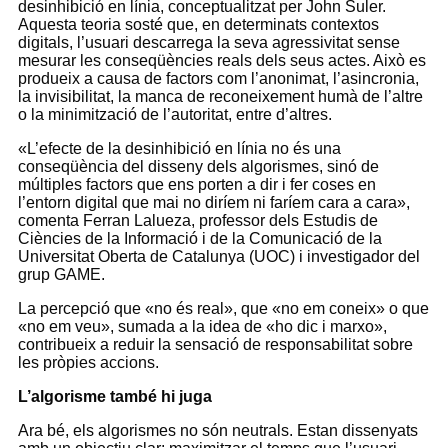
desinhibició en línia, conceptualitzat per John Suler.
Aquesta teoria sosté que, en determinats contextos
digitals, l’usuari descarrega la seva agressivitat sense
mesurar les conseqüències reals dels seus actes. Això es
produeix a causa de factors com l’anonimat, l’asincronia,
la invisibilitat, la manca de reconeixement humà de l’altre
o la minimització de l’autoritat, entre d’altres.
«L’efecte de la desinhibició en línia no és una
conseqüència del disseny dels algorismes, sinó de
múltiples factors que ens porten a dir i fer coses en
l’entorn digital que mai no diríem ni faríem cara a cara»,
comenta Ferran Lalueza, professor dels Estudis de
Ciències de la Informació i de la Comunicació de la
Universitat Oberta de Catalunya (UOC) i investigador del
grup GAME.
La percepció que «no és real», que «no em coneix» o que
«no em veu», sumada a la idea de «ho dic i marxo»,
contribueix a reduir la sensació de responsabilitat sobre
les pròpies accions.
L’algorisme també hi juga
Ara bé, els algorismes no són neutrals. Estan dissenyats