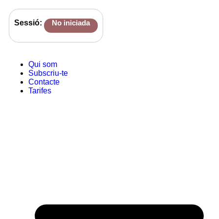
Sessió:
No iniciada
Qui som
Subscriu-te
Contacte
Tarifes