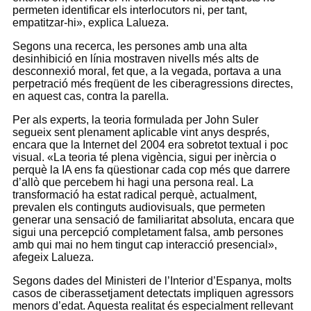
permeten identificar els interlocutors ni, per tant,
empatitzar-hi», explica Lalueza.
Segons una recerca, les persones amb una alta
desinhibició en línia mostraven nivells més alts de
desconnexió moral, fet que, a la vegada, portava a una
perpetració més freqüent de les ciberagressions directes,
en aquest cas, contra la parella.
Per als experts, la teoria formulada per John Suler
segueix sent plenament aplicable vint anys després,
encara que la Internet del 2004 era sobretot textual i poc
visual. «La teoria té plena vigència, sigui per inèrcia o
perquè la IA ens fa qüestionar cada cop més que darrere
d’allò que percebem hi hagi una persona real. La
transformació ha estat radical perquè, actualment,
prevalen els continguts audiovisuals, que permeten
generar una sensació de familiaritat absoluta, encara que
sigui una percepció completament falsa, amb persones
amb qui mai no hem tingut cap interacció presencial»,
afegeix Lalueza.
Segons dades del Ministeri de l’Interior d’Espanya, molts
casos de ciberassetjament detectats impliquen agressors
menors d’edat. Aquesta realitat és especialment rellevant