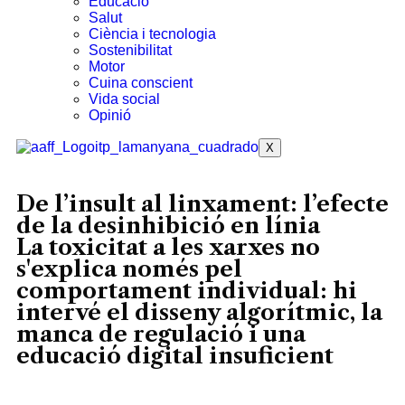
Educació
Salut
Ciència i tecnologia
Sostenibilitat
Motor
Cuina conscient
Vida social
Opinió
X
De l’insult al linxament: l’efecte
de la desinhibició en línia
La toxicitat a les xarxes no
s'explica només pel
comportament individual: hi
intervé el disseny algorítmic, la
manca de regulació i una
educació digital insuficient