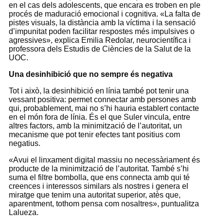
en el cas dels adolescents, que encara es troben en ple
procés de maduració emocional i cognitiva. «La falta de
pistes visuals, la distància amb la víctima i la sensació
d’impunitat poden facilitar respostes més impulsives o
agressives», explica Emilia Redolar, neurocientífica i
professora dels Estudis de Ciències de la Salut de la
UOC.
Una desinhibició que no sempre és negativa
Tot i això, la desinhibició en línia també pot tenir una
vessant positiva: permet connectar amb persones amb
qui, probablement, mai no s’hi hauria establert contacte
en el món fora de línia. És el que Suler vincula, entre
altres factors, amb la minimització de l’autoritat, un
mecanisme que pot tenir efectes tant positius com
negatius.
«Avui el linxament digital massiu no necessàriament és
producte de la minimització de l’autoritat. També s’hi
suma el filtre bombolla, que ens connecta amb qui té
creences i interessos similars als nostres i genera el
miratge que tenim una autoritat superior, atès que,
aparentment, tothom pensa com nosaltres», puntualitza
Lalueza.