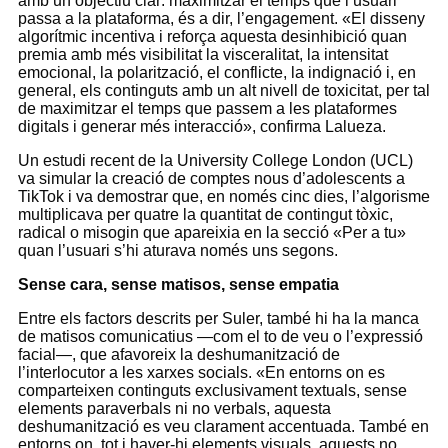
amb un objectiu clar: maximitzar el temps que l’usuari
passa a la plataforma, és a dir, l’engagement. «El disseny
algorítmic incentiva i reforça aquesta desinhibició quan
premia amb més visibilitat la visceralitat, la intensitat
emocional, la polarització, el conflicte, la indignació i, en
general, els continguts amb un alt nivell de toxicitat, per tal
de maximitzar el temps que passem a les plataformes
digitals i generar més interacció», confirma Lalueza.
Un estudi recent de la University College London (UCL)
va simular la creació de comptes nous d’adolescents a
TikTok i va demostrar que, en només cinc dies, l’algorisme
multiplicava per quatre la quantitat de contingut tòxic,
radical o misogin que apareixia en la secció «Per a tu»
quan l’usuari s’hi aturava només uns segons.
Sense cara, sense matisos, sense empatia
Entre els factors descrits per Suler, també hi ha la manca
de matisos comunicatius ―com el to de veu o l’expressió
facial―, que afavoreix la deshumanització de
l’interlocutor a les xarxes socials. «En entorns on es
comparteixen continguts exclusivament textuals, sense
elements paraverbals ni no verbals, aquesta
deshumanització es veu clarament accentuada. També en
entorns on, tot i haver-hi elements visuals, aquests no