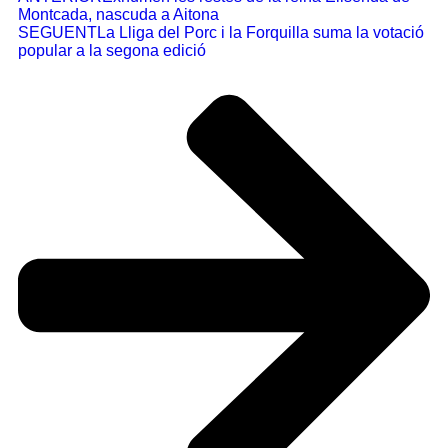
Montcada, nascuda a Aitona
SEGUENT
La Lliga del Porc i la Forquilla suma la votació
popular a la segona edició