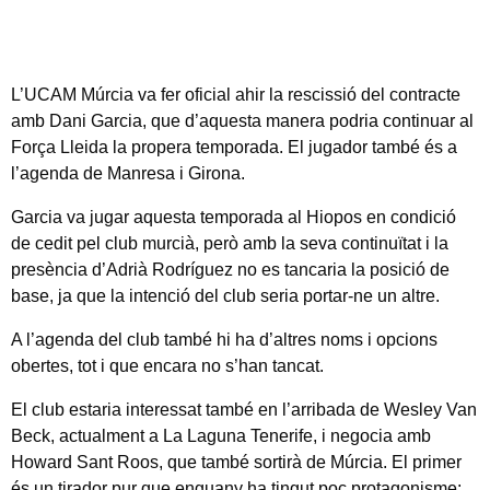
L’UCAM Múrcia va fer oficial ahir la rescissió del contracte
amb Dani Garcia, que d’aquesta manera podria continuar al
Força Lleida la propera temporada. El jugador també és a
l’agenda de Manresa i Girona.
Garcia va jugar aquesta temporada al Hiopos en condició
de cedit pel club murcià, però amb la seva continuïtat i la
presència d’Adrià Rodríguez no es tancaria la posició de
base, ja que la intenció del club seria portar-ne un altre.
A l’agenda del club també hi ha d’altres noms i opcions
obertes, tot i que encara no s’han tancat.
El club estaria interessat també en l’arribada de Wesley Van
Beck, actualment a La Laguna Tenerife, i negocia amb
Howard Sant Roos, que també sortirà de Múrcia. El primer
és un tirador pur que enguany ha tingut poc protagonisme: