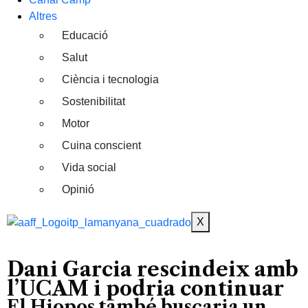
Altres
Educació
Salut
Ciència i tecnologia
Sostenibilitat
Motor
Cuina conscient
Vida social
Opinió
X
Dani Garcia rescindeix amb
l’UCAM i podria continuar
El Hiopos també buscaria un