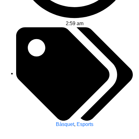
2:59 am
Bàsquet
,
Esports