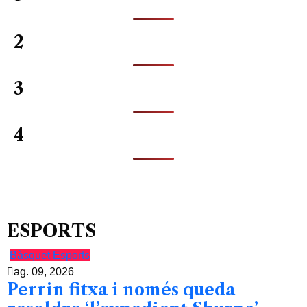
2
3
4
ESPORTS
Bàsquet
Esports
ag. 09, 2026
Perrin fitxa i només queda