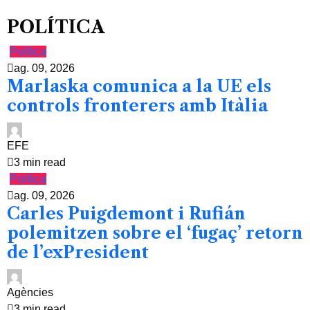
POLÍTICA
Política
ag. 09, 2026
Marlaska comunica a la UE els
controls fronterers amb Itàlia
EFE
3 min read
Política
ag. 09, 2026
Carles Puigdemont i Rufián
polemitzen sobre el ‘fugaç’ retorn
de l’exPresident
Agències
3 min read