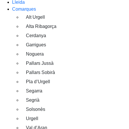
Lleida
Comarques
Alt Urgell
Alta Ribagorça
Cerdanya
Garrigues
Noguera
Pallars Jussà
Pallars Sobirà
Pla d’Urgell
Segarra
Segrià
Solsonès
Urgell
Val d’Aran