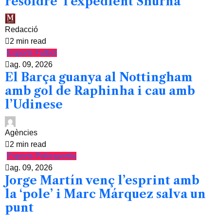
resoldre ‘l’expedient Shurna’
Redacció
2 min read
Esports
Futbol
ag. 09, 2026
El Barça guanya al Nottingham
amb gol de Raphinha i cau amb
l’Udinese
Agències
2 min read
Esports
Poliesportiu
ag. 09, 2026
Jorge Martín venç l’esprint amb
la ‘pole’ i Marc Márquez salva un
punt