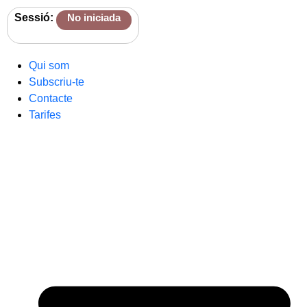
Sessió:
No iniciada
Qui som
Subscriu-te
Contacte
Tarifes