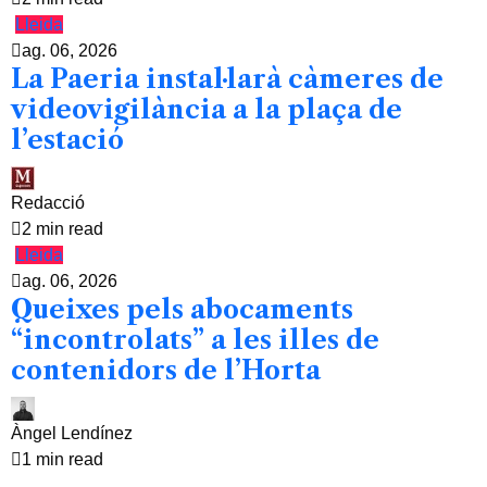
Lleida
ag. 06, 2026
La Paeria instal·larà càmeres de
videovigilància a la plaça de
l’estació
Redacció
2 min read
Lleida
ag. 06, 2026
Queixes pels abocaments
“incontrolats” a les illes de
contenidors de l’Horta
Àngel Lendínez
1 min read