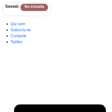
Sessió:
No iniciada
Qui som
Subscriu-te
Contacte
Tarifes