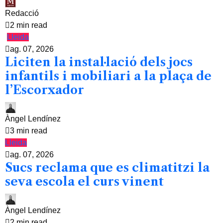
Redacció
2 min read
Lleida
ag. 07, 2026
Liciten la instal·lació dels jocs
infantils i mobiliari a la plaça de
l’Escorxador
Àngel Lendínez
3 min read
Lleida
ag. 07, 2026
Sucs reclama que es climatitzi la
seva escola el curs vinent
Àngel Lendínez
2 min read