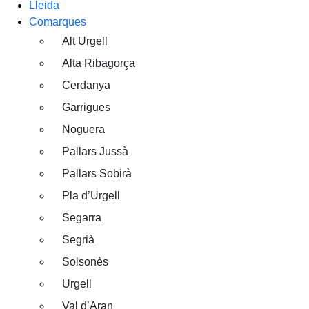
Lleida
Comarques
Alt Urgell
Alta Ribagorça
Cerdanya
Garrigues
Noguera
Pallars Jussà
Pallars Sobirà
Pla d’Urgell
Segarra
Segrià
Solsonès
Urgell
Val d’Aran