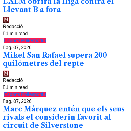
L’AEM obrirà la lliga contra el
Llevant B a fora
Redacció
1 min read
Esports
Poliesportiu
ag. 07, 2026
Mikel San Rafael supera 200
quilòmetres del repte
Redacció
1 min read
Esports
Poliesportiu
ag. 07, 2026
Marc Márquez entén que els seus
rivals el considerin favorit al
circuit de Silverstone