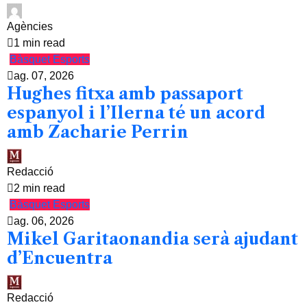
Agències
1 min read
Bàsquet
Esports
ag. 07, 2026
Hughes fitxa amb passaport
espanyol i l’Ilerna té un acord
amb Zacharie Perrin
Redacció
2 min read
Bàsquet
Esports
ag. 06, 2026
Mikel Garitaonandia serà ajudant
d’Encuentra
Redacció