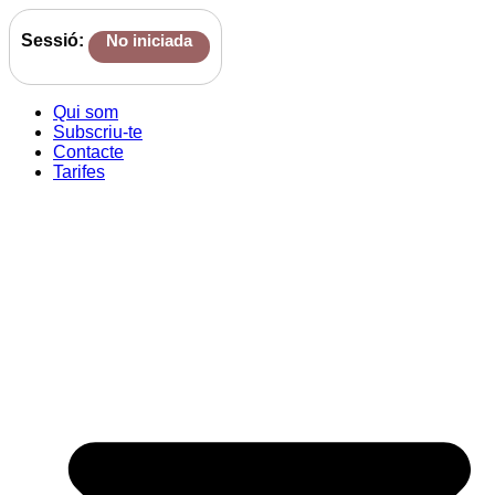
Sessió:
No iniciada
Qui som
Subscriu-te
Contacte
Tarifes