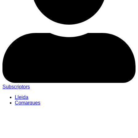
Subscriptors
Lleida
Comarques