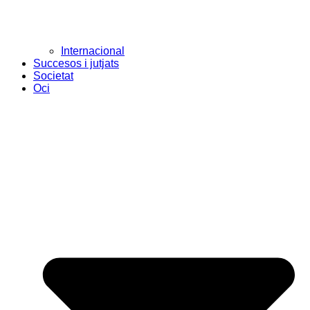
Internacional
Succesos i jutjats
Societat
Oci