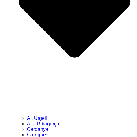
Alt Urgell
Alta Ribagorça
Cerdanya
Garrigues