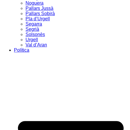
Noguera
Pallars Jussà
Pallars Sobirà
Pla d’Urgell
Segarra
Segrià
Solsonès
Urgell
Val d’Aran
Política