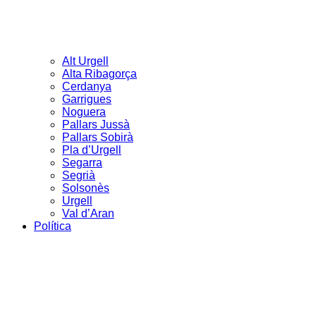
Alt Urgell
Alta Ribagorça
Cerdanya
Garrigues
Noguera
Pallars Jussà
Pallars Sobirà
Pla d’Urgell
Segarra
Segrià
Solsonès
Urgell
Val d’Aran
Política