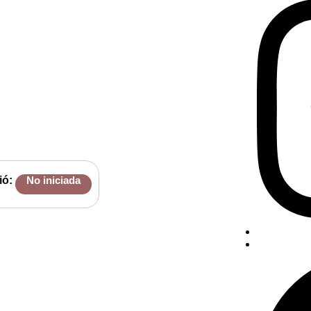
ió:
No iniciada