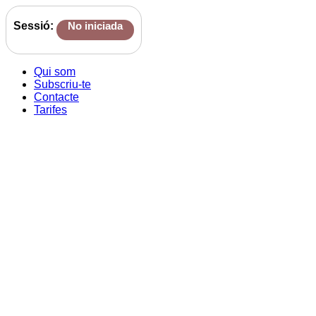
Sessió:
No iniciada
Qui som
Subscriu-te
Contacte
Tarifes