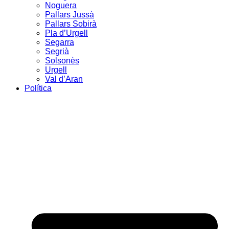
Noguera
Pallars Jussà
Pallars Sobirà
Pla d’Urgell
Segarra
Segrià
Solsonès
Urgell
Val d’Aran
Política