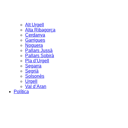
Alt Urgell
Alta Ribagorça
Cerdanya
Garrigues
Noguera
Pallars Jussà
Pallars Sobirà
Pla d’Urgell
Segarra
Segrià
Solsonès
Urgell
Val d’Aran
Política