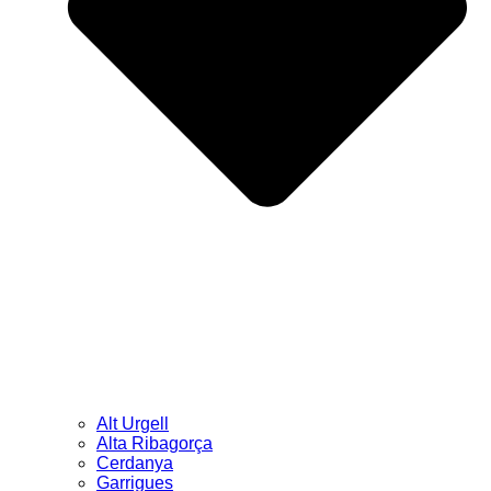
Alt Urgell
Alta Ribagorça
Cerdanya
Garrigues