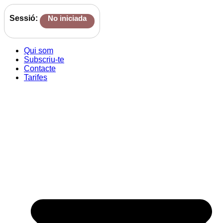
Sessió:
No iniciada
Qui som
Subscriu-te
Contacte
Tarifes