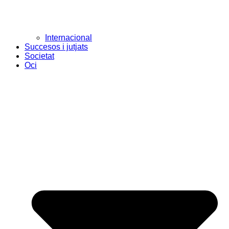
Internacional
Succesos i jutjats
Societat
Oci