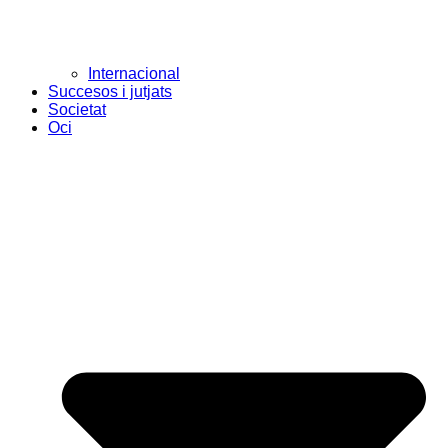
Internacional
Succesos i jutjats
Societat
Oci