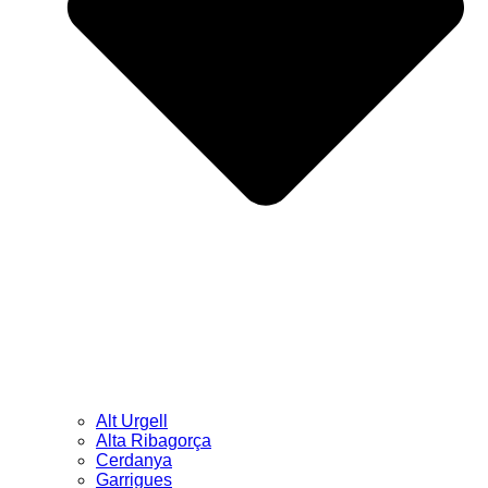
Alt Urgell
Alta Ribagorça
Cerdanya
Garrigues