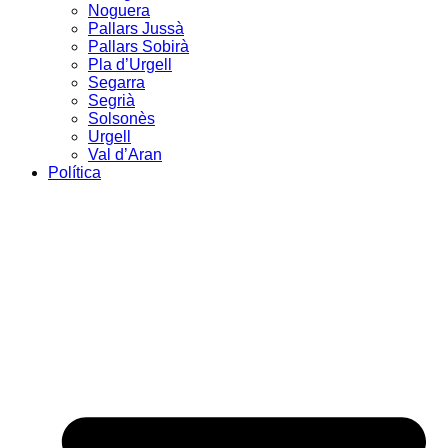
Noguera
Pallars Jussà
Pallars Sobirà
Pla d’Urgell
Segarra
Segrià
Solsonès
Urgell
Val d’Aran
Política