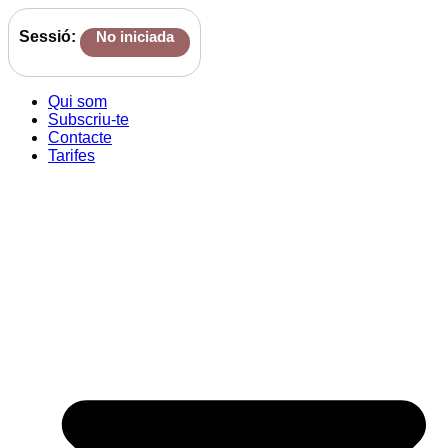
Sessió:
No iniciada
Qui som
Subscriu-te
Contacte
Tarifes