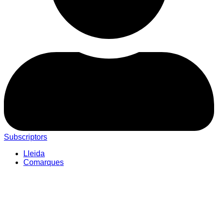
Subscriptors
Lleida
Comarques