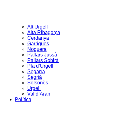
Alt Urgell
Alta Ribagorça
Cerdanya
Garrigues
Noguera
Pallars Jussà
Pallars Sobirà
Pla d’Urgell
Segarra
Segrià
Solsonès
Urgell
Val d’Aran
Política