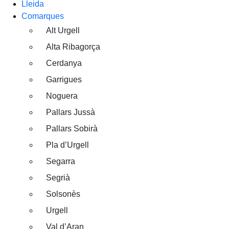
Lleida
Comarques
Alt Urgell
Alta Ribagorça
Cerdanya
Garrigues
Noguera
Pallars Jussà
Pallars Sobirà
Pla d’Urgell
Segarra
Segrià
Solsonès
Urgell
Val d’Aran