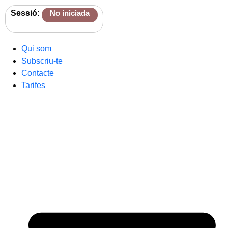
Sessió:
No iniciada
Qui som
Subscriu-te
Contacte
Tarifes