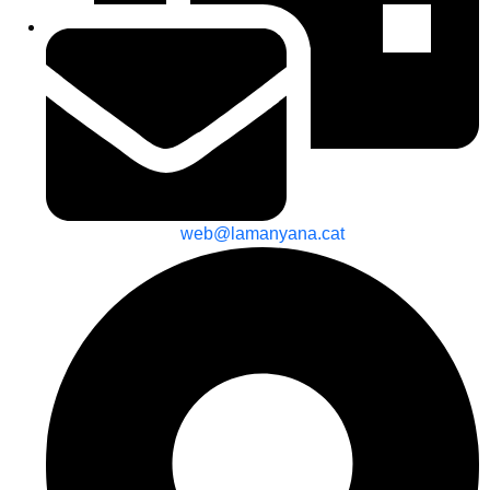
web@lamanyana.cat