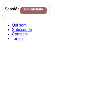
Sessió:
No iniciada
Qui som
Subscriu-te
Contacte
Tarifes