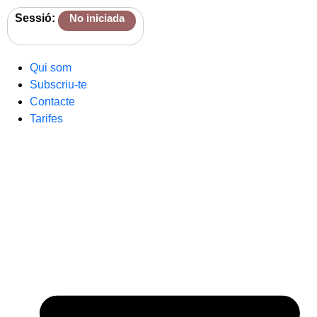
Sessió:
No iniciada
Qui som
Subscriu-te
Contacte
Tarifes