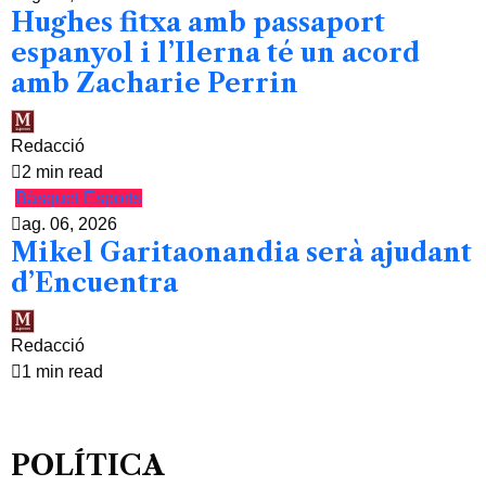
Hughes fitxa amb passaport
espanyol i l’Ilerna té un acord
amb Zacharie Perrin
Redacció
2 min read
Bàsquet
Esports
ag. 06, 2026
Mikel Garitaonandia serà ajudant
d’Encuentra
Redacció
1 min read
POLÍTICA