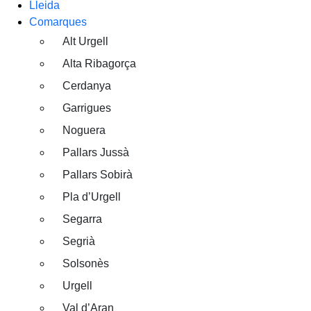
Lleida
Comarques
Alt Urgell
Alta Ribagorça
Cerdanya
Garrigues
Noguera
Pallars Jussà
Pallars Sobirà
Pla d’Urgell
Segarra
Segrià
Solsonès
Urgell
Val d’Aran