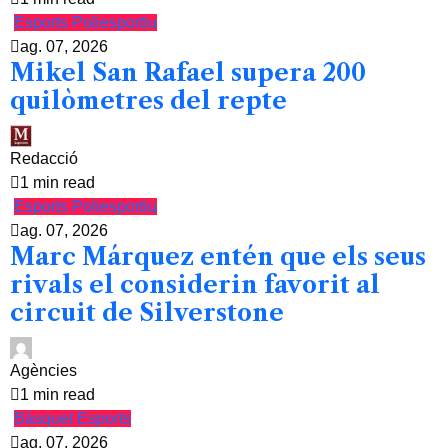
Esports
Poliesportiu
ag. 07, 2026
Mikel San Rafael supera 200
quilòmetres del repte
Redacció
1 min read
Esports
Poliesportiu
ag. 07, 2026
Marc Márquez entén que els seus
rivals el considerin favorit al
circuit de Silverstone
Agències
1 min read
Bàsquet
Esports
ag. 07, 2026