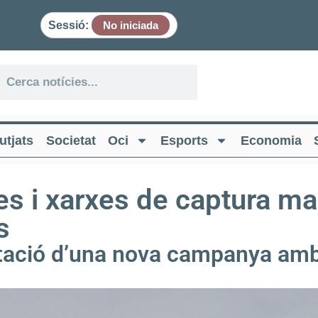
Sessió:
No iniciada
utjats
Societat
Oci
Esports
Economia
ies i xarxes de captura m
s
icitació d’una nova campanya am