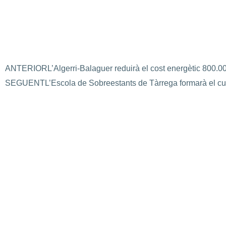
ANTERIOR
L’Algerri-Balaguer reduirà el cost energètic 800.
SEGUENT
L’Escola de Sobreestants de Tàrrega formarà el curs