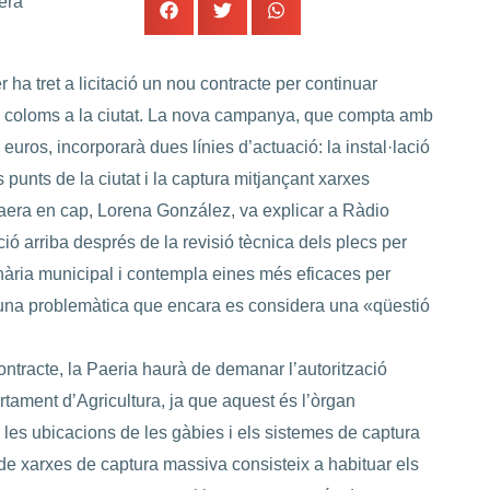
era
ha tret a licitació un nou contracte per continuar
de coloms a la ciutat. La nova campanya, que compta amb
uros, incorporarà dues línies d’actuació: la instal·lació
 punts de la ciutat i la captura mitjançant xarxes
aera en cap, Lorena González, va explicar a Ràdio
ció arriba després de la revisió tècnica dels plecs per
inària municipal i contempla eines més eficaces per
una problemàtica que encara es considera una «qüestió
ontracte, la Paeria haurà de demanar l’autorització
tament d’Agricultura, ja que aquest és l’òrgan
 les ubicacions de les gàbies i els sistemes de captura
 de xarxes de captura massiva consisteix a habituar els