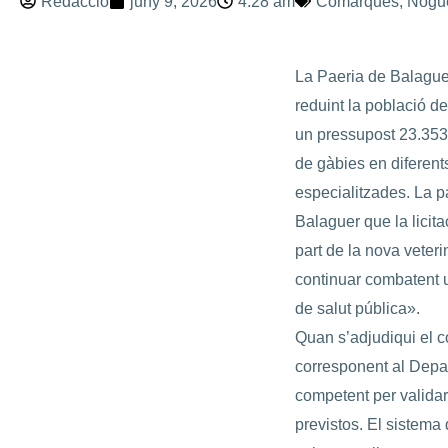
Redacció
juny 9, 2026
4:28 am
Comarques
,
Nogu
La Paeria de Balaguer 
reduint la població 
un pressupost 23.353 e
de gàbies en diferents
especialitzades. La p
Balaguer que la licita
part de la nova veter
continuar combatent 
de salut pública».
Quan s’adjudiqui el c
corresponent al Depar
competent per validar
previstos. El sistema