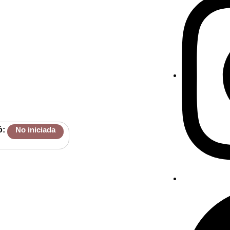
ó:
No iniciada