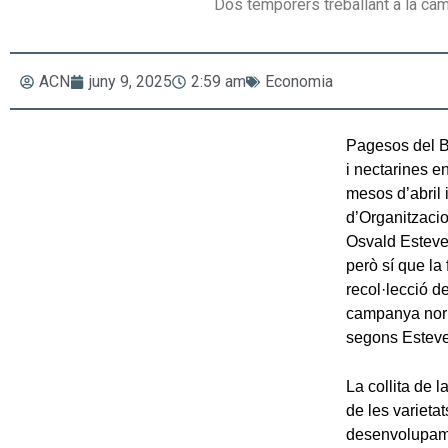
Dos temporers treballant a la cam
ACN
juny 9, 2025
2:59 am
Economia
Pagesos del Ba
i nectarines e
mesos d’abril 
d’Organitzaci
Osvald Esteve,
però sí que la 
recol·lecció d
campanya norma
segons Esteve
La collita de l
de les varieta
desenvolupame