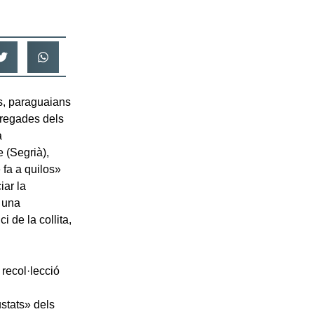
s, paraguaians
dregades dels
a
 (Segrià),
 fa a quilos»
iar la
b una
 de la collita,
 recol·lecció
stats» dels