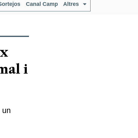
Sortejos
Canal Camp
Altres
ix
mal i
b un