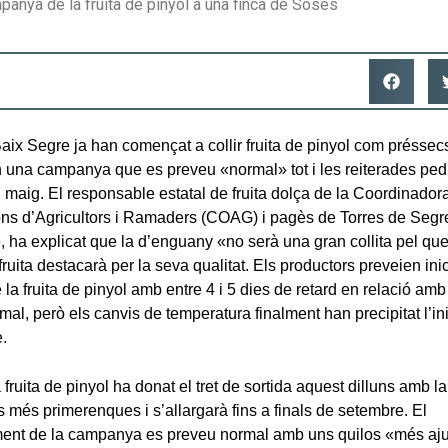
panya de la fruita de pinyol a una finca de Soses
ix Segre ja han començat a collir fruita de pinyol com préssec
n una campanya que es preveu «normal» tot i les reiterades pe
i maig. El responsable estatal de fruita dolça de la Coordinador
ons d’Agricultors i Ramaders (COAG) i pagès de Torres de Segre
 ha explicat que la d’enguany «no serà una gran collita pel que
fruita destacarà per la seva qualitat. Els productors preveien inic
e la fruita de pinyol amb entre 4 i 5 dies de retard en relació am
l, però els canvis de temperatura finalment han precipitat l’inici
.
a fruita de pinyol ha donat el tret de sortida aquest dilluns amb la
ts més primerenques i s’allargarà fins a finals de setembre. El
nt de la campanya es preveu normal amb uns quilos «més aju