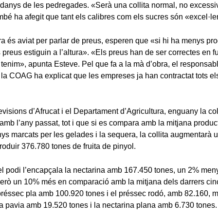
 danys de les pedregades. «Serà una collita normal, no excessiv
mbé ha afegit que tant els calibres com els sucres són «excel·le
ra és aviat per parlar de preus, esperen que «si hi ha menys pr
s preus estiguin a l’altura». «Els preus han de ser correctes en f
enim», apunta Esteve. Pel que fa a la mà d’obra, el responsabl
e la COAG ha explicat que les empreses ja han contractat tots el
visions d’Afrucat i el Departament d’Agricultura, enguany la col
amb l’any passat, tot i que si es compara amb la mitjana produc
nys marcats per les gelades i la sequera, la collita augmentarà u
oduir 376.780 tones de fruita de pinyol.
 el podi l’encapçala la nectarina amb 167.450 tones, un 2% men
però un 10% més en comparació amb la mitjana dels darrers cin
préssec pla amb 100.920 tones i el préssec rodó, amb 82.160, 
a pavia amb 19.520 tones i la nectarina plana amb 6.730 tones.