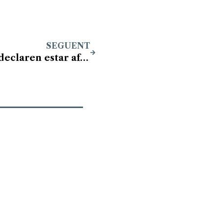
SEGUENT
Gairebé un 30% de les empreses declaren estar afectades pel conflicte aranzelari, segons el Banc d’Espanya