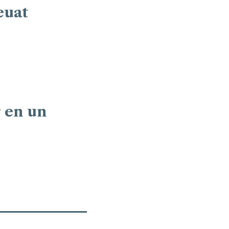
euat
r en un