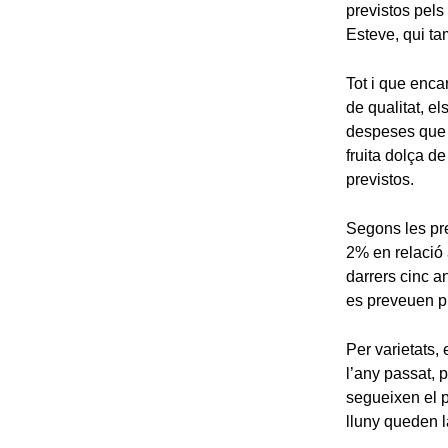
previstos pels
Esteve, qui ta
Tot i que enca
de qualitat, el
despeses que t
fruita dolça d
previstos.
Segons les pre
2% en relació 
darrers cinc a
es preveuen pr
Per varietats,
l’any passat, 
segueixen el 
lluny queden l