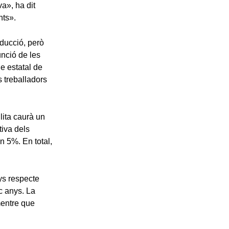
a», ha dit
nts».
oducció, però
unció de les
e estatal de
s treballadors
lita caurà un
tiva dels
n 5%. En total,
ys respecte
c anys. La
mentre que