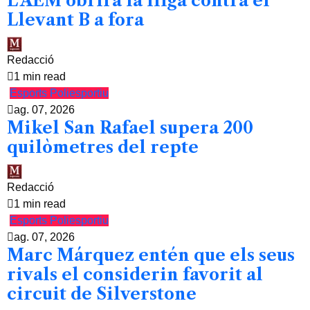
L’AEM obrirà la lliga contra el
Llevant B a fora
Redacció
1 min read
Esports
Poliesportiu
ag. 07, 2026
Mikel San Rafael supera 200
quilòmetres del repte
Redacció
1 min read
Esports
Poliesportiu
ag. 07, 2026
Marc Márquez entén que els seus
rivals el considerin favorit al
circuit de Silverstone