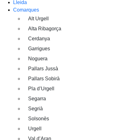
Lleida
Comarques
Alt Urgell
Alta Ribagorça
Cerdanya
Garrigues
Noguera
Pallars Jussà
Pallars Sobirà
Pla d’Urgell
Segarra
Segrià
Solsonès
Urgell
Val d’Aran