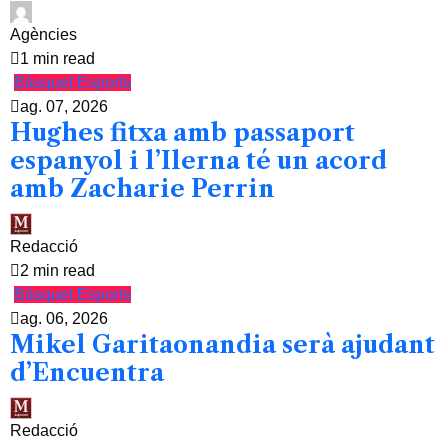
Agències
1 min read
Bàsquet
Esports
ag. 07, 2026
Hughes fitxa amb passaport
espanyol i l’Ilerna té un acord
amb Zacharie Perrin
Redacció
2 min read
Bàsquet
Esports
ag. 06, 2026
Mikel Garitaonandia serà ajudant
d’Encuentra
Redacció