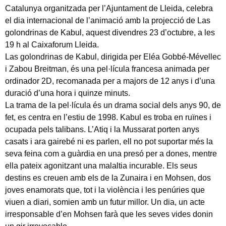
Catalunya organitzada per l’Ajuntament de Lleida, celebra
el dia internacional de l’animació amb la projecció de Las
golondrinas de Kabul, aquest divendres 23 d’octubre, a les
19 h al Caixaforum Lleida.
Las golondrinas de Kabul, dirigida per Eléa Gobbé-Mévellec
i Zabou Breitman, és una pel·lícula francesa animada per
ordinador 2D, recomanada per a majors de 12 anys i d’una
duració d’una hora i quinze minuts.
La trama de la pel·lícula és un drama social dels anys 90, de
fet, es centra en l’estiu de 1998. Kabul es troba en ruïnes i
ocupada pels talibans. L’Atiq i la Mussarat porten anys
casats i ara gairebé ni es parlen, ell no pot suportar més la
seva feina com a guàrdia en una presó per a dones, mentre
ella pateix agonitzant una malaltia incurable. Els seus
destins es creuen amb els de la Zunaira i en Mohsen, dos
joves enamorats que, tot i la violència i les penúries que
viuen a diari, somien amb un futur millor. Un dia, un acte
irresponsable d’en Mohsen farà que les seves vides donin