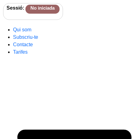
Sessió:
No iniciada
Qui som
Subscriu-te
Contacte
Tarifes