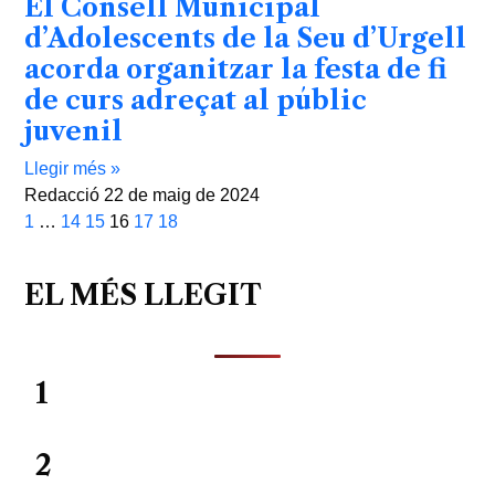
El Consell Municipal
d’Adolescents de la Seu d’Urgell
acorda organitzar la festa de fi
de curs adreçat al públic
juvenil
Llegir més »
Redacció
22 de maig de 2024
1
…
14
15
16
17
18
EL MÉS LLEGIT
1
2