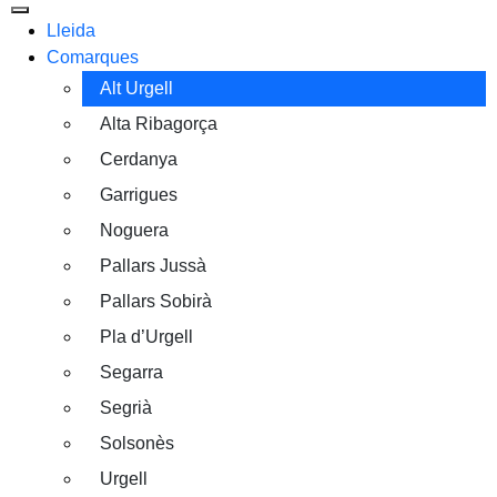
Lleida
Comarques
Alt Urgell
Alta Ribagorça
Cerdanya
Garrigues
Noguera
Pallars Jussà
Pallars Sobirà
Pla d’Urgell
Segarra
Segrià
Solsonès
Urgell