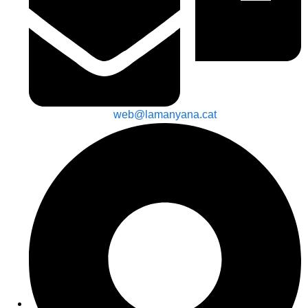
web@lamanyana.cat