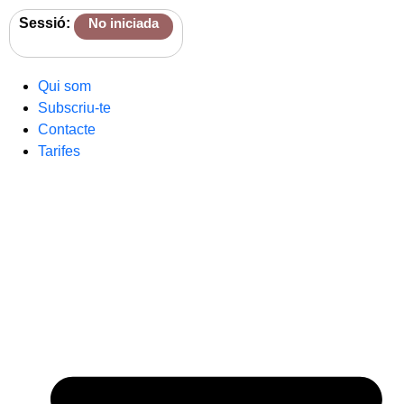
Sessió:
No iniciada
Qui som
Subscriu-te
Contacte
Tarifes