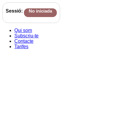
Sessió:
No iniciada
Qui som
Subscriu-te
Contacte
Tarifes