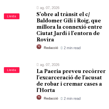
ag. 07, 2026
S’obre al trànsit el c/
Lleida
Baldomer Gili i Roig, que
millora la connexió entre
Ciutat Jardí i l’entorn de
Rovira
Redacció
2 min read
ag. 07, 2026
Lleida
La Paeria preveu recòrrer
l’excarceració de l’acusat
de robar i cremar cases a
l’Horta
Redacció
2 min read