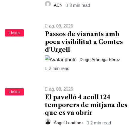
ACN
3 min read
ag. 09, 2026
Passos de vianants amb
Lleida
poca visibilitat a Comtes
d’Urgell
Diego Aránega Pérez
2 min read
ag. 08, 2026
Lleida
El pavelló 4 acull 124
temporers de mitjana des
que es va obrir
Àngel Lendínez
2 min read