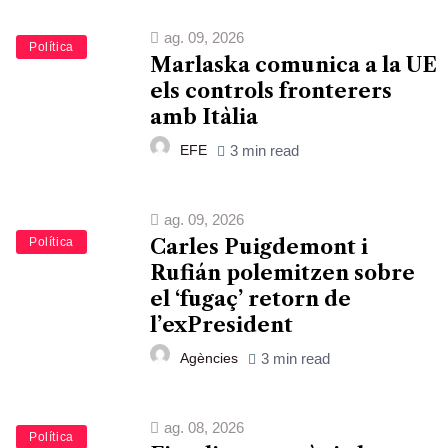
ag. 09, 2026
Política
Marlaska comunica a la UE
els controls fronterers
amb Itàlia
EFE
3 min read
ag. 09, 2026
Política
Carles Puigdemont i
Rufián polemitzen sobre
el ‘fugaç’ retorn de
l’exPresident
Agències
3 min read
ag. 08, 2026
Política