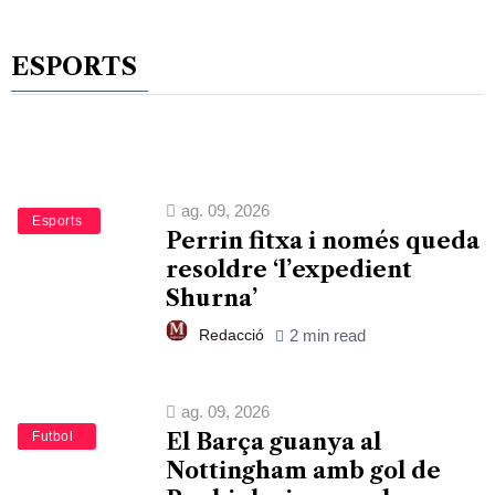
ESPORTS
ag. 09, 2026
Bàsquet
Esports
Perrin fitxa i només queda
resoldre ‘l’expedient
Shurna’
Redacció
2 min read
ag. 09, 2026
Esports
Futbol
El Barça guanya al
Nottingham amb gol de