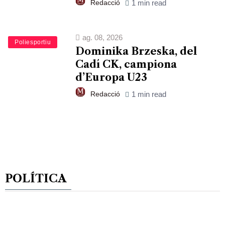
Redacció
1 min read
ag. 08, 2026
Esports
Poliesportiu
Dominika Brzeska, del
Cadí CK, campiona
d’Europa U23
Redacció
1 min read
POLÍTICA