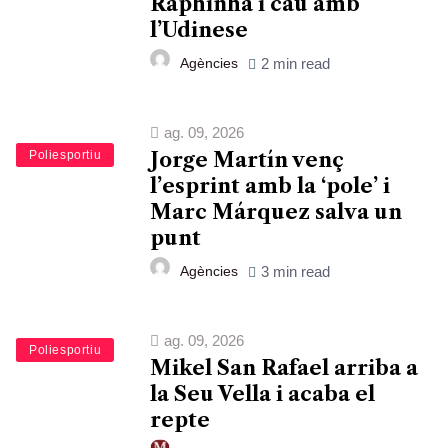
Raphinha i cau amb
l’Udinese
Agències
2 min read
ag. 09, 2026
Esports
Poliesportiu
Jorge Martín venç
l’esprint amb la ‘pole’ i
Marc Márquez salva un
punt
Agències
3 min read
ag. 09, 2026
Esports
Poliesportiu
Mikel San Rafael arriba a
la Seu Vella i acaba el
repte