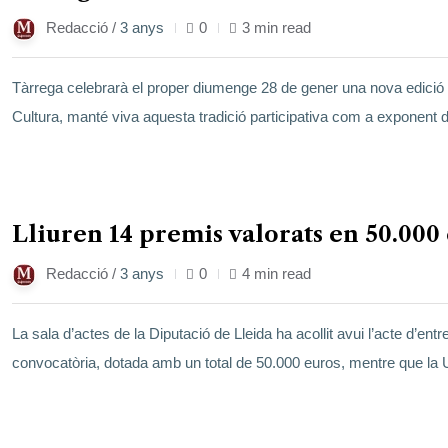
Redacció /
3 anys
0
3 min read
Tàrrega celebrarà el proper diumenge 28 de gener una nova edició de
Cultura, manté viva aquesta tradició participativa com a exponent 
17
Lliuren 14 premis valorats en 50.000
gen.
Redacció /
3 anys
0
4 min read
La sala d’actes de la Diputació de Lleida ha acollit avui l’acte d’e
convocatòria, dotada amb un total de 50.000 euros, mentre que la Un