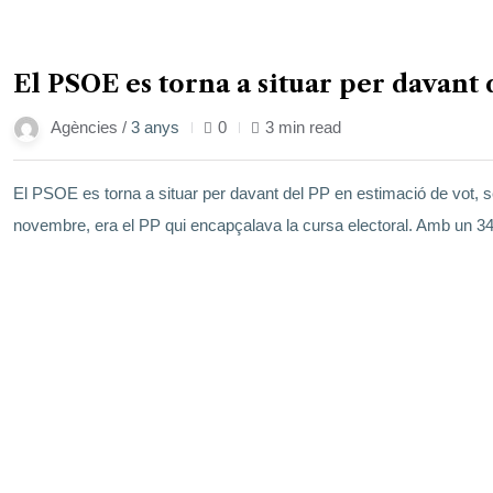
17
El PSOE es torna a situar per davant
gen.
Agències /
3 anys
0
3 min read
El PSOE es torna a situar per davant del PP en estimació de vot, s
novembre, era el PP qui encapçalava la cursa electoral. Amb un 3