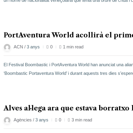
un home de nacionalitat veneçolana que tenia una ordre de crida i c
17
PortAventura World acollirà el prime
gen.
ACN /
3 anys
0
1 min read
El Festival Boombastic i PortAventura World han anunciat una aliança
‘Boombastic Portaventura World’ i durant aquests tres dies s’esper
17
Alves al·lega ara que estava borratxo
gen.
Agències /
3 anys
0
3 min read