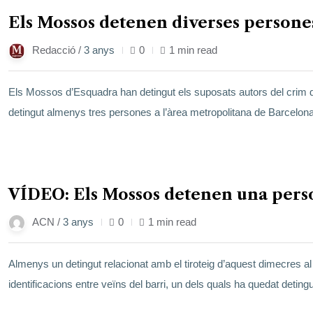
17
Els Mossos detenen diverses persone
gen.
Redacció /
3 anys
0
1 min read
Els Mossos d’Esquadra han detingut els suposats autors del crim d’
detingut almenys tres persones a l’àrea metropolitana de Barcelona
17
VÍDEO: Els Mossos detenen una perso
gen.
ACN /
3 anys
0
1 min read
Almenys un detingut relacionat amb el tiroteig d’aquest dimecres al 
identificacions entre veïns del barri, un dels quals ha quedat detin