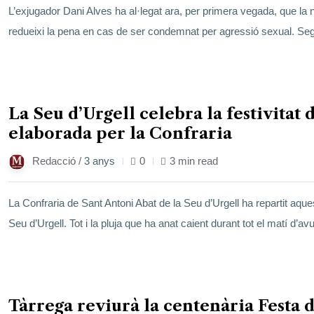
L’exjugador Dani Alves ha al·legat ara, per primera vegada, que la
redueixi la pena en cas de ser condemnat per agressió sexual. Sego
17
La Seu d’Urgell celebra la festivitat
gen.
elaborada per la Confraria
Redacció /
3 anys
0
3 min read
La Confraria de Sant Antoni Abat de la Seu d’Urgell ha repartit aqu
Seu d’Urgell. Tot i la pluja que ha anat caient durant tot el matí d’a
17
Tàrrega reviurà la centenària Festa 
gen.