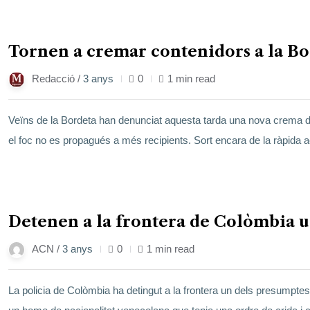
17
Tornen a cremar contenidors a la Bo
gen.
Redacció /
3 anys
0
1 min read
Veïns de la Bordeta han denunciat aquesta tarda una nova crema de 
el foc no es propagués a més recipients. Sort encara de la ràpid
17
Detenen a la frontera de Colòmbia un
gen.
ACN /
3 anys
0
1 min read
La policia de Colòmbia ha detingut a la frontera un dels presumptes 