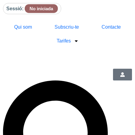
Sessió:
No iniciada
Qui som
Subscriu-te
Contacte
Tarifes