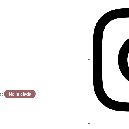
ó:
No iniciada