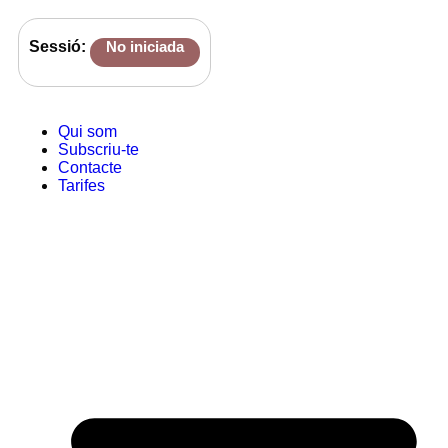
Sessió:
No iniciada
Qui som
Subscriu-te
Contacte
Tarifes