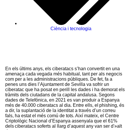
Ciència i tecnologia
En els últims anys, els ciberatacs s’han convertit en una
amenaça cada vegada més habitual, tant per als negocis
com per a les administracions públiques. De fet, fa a
penes uns dies l’Ajuntament de Sevilla va sofrir un
ciberatac que ha posat en perill les dades i ha demorat els
tràmits dels ciutadans de la capital andalusa. Segons
dades de
Telefónica
, en 2021 es van produir a Espanya
més de 40.000 ciberatacs al dia. Entre ells, el
phishing
, és
a dir, la suplantació de la identitat a través d’un correu
fals, ha estat el més comú de tots. Així mateix, el Centre
Criptològic Nacional d’Espanya assenyala que el 61%
dels ciberatacs soferts al llarg d’aquest any van ser d'»alt