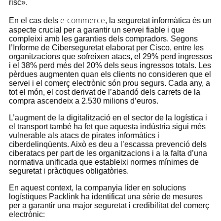
risc».
e-commerce
En el cas dels
, la seguretat informàtica és un
aspecte crucial per a garantir un servei fiable i que
compleixi amb les garanties dels compradors. Segons
l’Informe de Ciberseguretat elaborat per Cisco, entre les
organitzacions que sofreixen atacs, el 29% perd ingressos
i el 38% perd més del 20% dels seus ingressos totals. Les
pèrdues augmenten quan els clients no consideren que el
servei i el comerç electrònic són prou segurs. Cada any, a
tot el món, el cost derivat de l’abandó dels carrets de la
compra ascendeix a 2.530 milions d’euros.
L’augment de la digitalització en el sector de la logística i
el transport també ha fet que aquesta indústria sigui més
vulnerable als atacs de pirates informàtics i
ciberdelinqüents. Això es deu a l’escassa prevenció dels
ciberatacs per part de les organitzacions i a la falta d’una
normativa unificada que estableixi normes mínimes de
seguretat i pràctiques obligatòries.
En aquest context, la companyia líder en solucions
logístiques
Packlink
ha identificat una sèrie de mesures
per a garantir una major seguretat i credibilitat del comerç
electrònic: