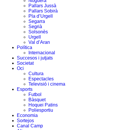
Noguera
Pallars Jussà
Pallars Sobirà
Pla d’Urgell
Segarra
Segrià
Solsonès
Urgell
Val d’Aran
Política
Internacional
Succesos i jutjats
Societat
Oci
Cultura
Espectacles
Televisió i cinema
Esports
Futbol
Bàsquet
Hoquei Patins
Poliesportiu
Economia
Sortejos
Canal Camp