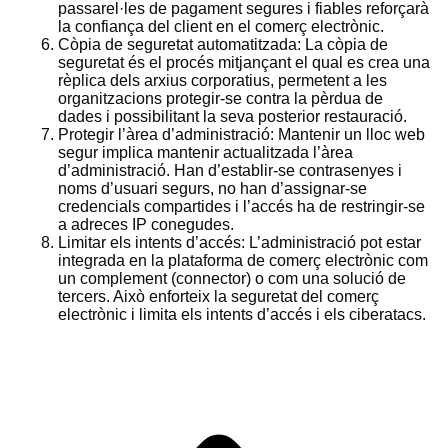
passarel·les de pagament segures i fiables reforçarà
la confiança del client en el comerç electrònic.
Còpia de seguretat automatitzada: La còpia de
seguretat és el procés mitjançant el qual es crea una
rèplica dels arxius corporatius, permetent a les
organitzacions protegir-se contra la pèrdua de
dades i possibilitant la seva posterior restauració.
Protegir l’àrea d’administració: Mantenir un lloc web
segur implica mantenir actualitzada l’àrea
d’administració. Han d’establir-se contrasenyes i
noms d’usuari segurs, no han d’assignar-se
credencials compartides i l’accés ha de restringir-se
a adreces IP conegudes.
Limitar els intents d’accés: L’administració pot estar
integrada en la plataforma de comerç electrònic com
un complement (connector) o com una solució de
tercers. Això enforteix la seguretat del comerç
electrònic i limita els intents d’accés i els ciberatacs.