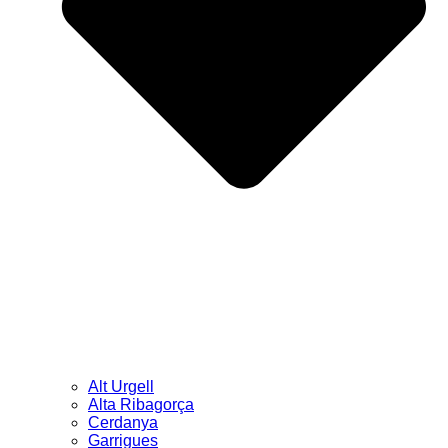
Alt Urgell
Alta Ribagorça
Cerdanya
Garrigues