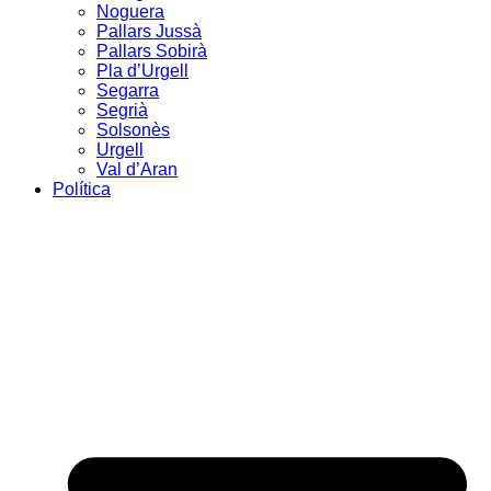
Noguera
Pallars Jussà
Pallars Sobirà
Pla d’Urgell
Segarra
Segrià
Solsonès
Urgell
Val d’Aran
Política