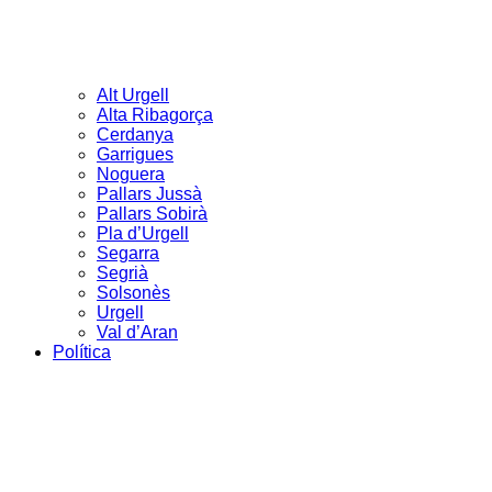
Alt Urgell
Alta Ribagorça
Cerdanya
Garrigues
Noguera
Pallars Jussà
Pallars Sobirà
Pla d’Urgell
Segarra
Segrià
Solsonès
Urgell
Val d’Aran
Política