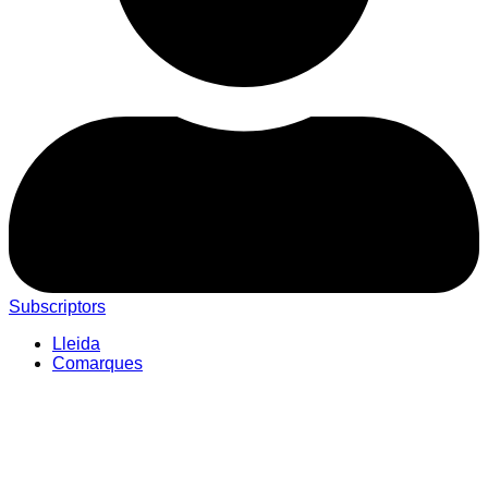
Subscriptors
Lleida
Comarques