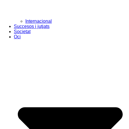
Internacional
Succesos i jutjats
Societat
Oci