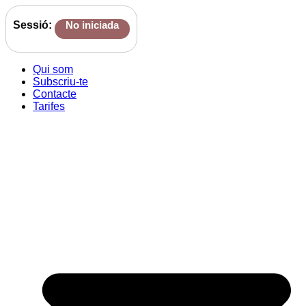
Sessió:
No iniciada
Qui som
Subscriu-te
Contacte
Tarifes