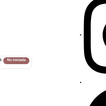
ó:
No iniciada