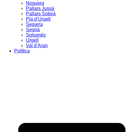
Noguera
Pallars Jussà
Pallars Sobirà
Pla d’Urgell
Segarra
Segrià
Solsonès
Urgell
Val d’Aran
Política