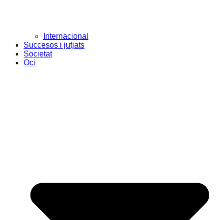
Internacional
Succesos i jutjats
Societat
Oci