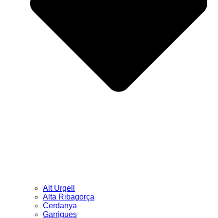
Alt Urgell
Alta Ribagorça
Cerdanya
Garrigues