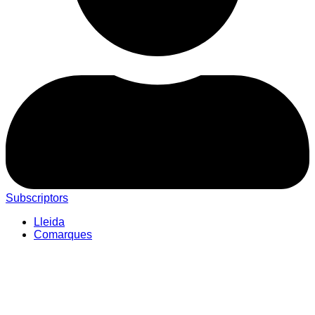
Subscriptors
Lleida
Comarques