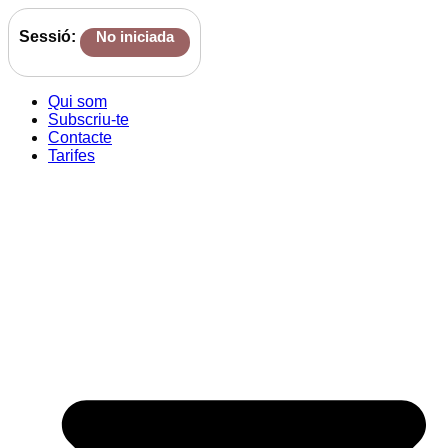
Sessió:
No iniciada
Qui som
Subscriu-te
Contacte
Tarifes