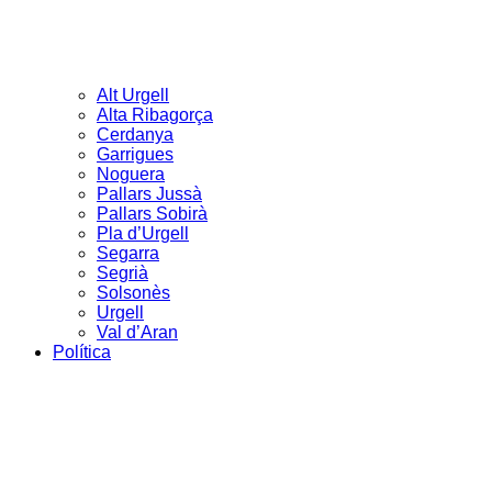
Alt Urgell
Alta Ribagorça
Cerdanya
Garrigues
Noguera
Pallars Jussà
Pallars Sobirà
Pla d’Urgell
Segarra
Segrià
Solsonès
Urgell
Val d’Aran
Política