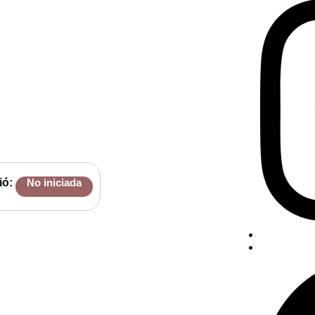
ió:
No iniciada