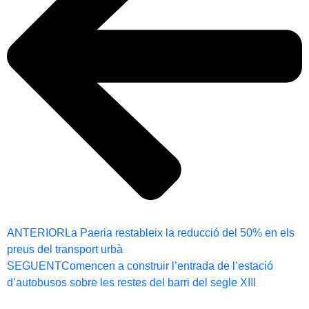
ANTERIOR
La Paeria restableix la reducció del 50% en els
preus del transport urbà
SEGUENT
Comencen a construir l’entrada de l’estació
d’autobusos sobre les restes del barri del segle XIII