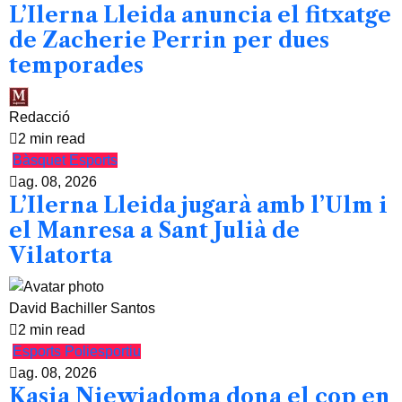
L’Ilerna Lleida anuncia el fitxatge
de Zacherie Perrin per dues
temporades
Redacció
2 min read
Bàsquet
Esports
ag. 08, 2026
L’Ilerna Lleida jugarà amb l’Ulm i
el Manresa a Sant Julià de
Vilatorta
David Bachiller Santos
2 min read
Esports
Poliesportiu
ag. 08, 2026
Kasia Niewiadoma dona el cop en