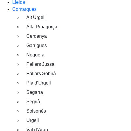
Lleida
Comarques
Alt Urgell
Alta Ribagorça
Cerdanya
Garrigues
Noguera
Pallars Jussà
Pallars Sobirà
Pla d’Urgell
Segarra
Segrià
Solsonès
Urgell
Val d’Aran