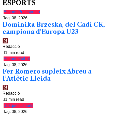
ESPORTS
Esports
Poliesportiu
ag. 08, 2026
Dominika Brzeska, del Cadí CK,
campiona d’Europa U23
Redacció
1 min read
Esports
Futbol
ag. 08, 2026
Fer Romero supleix Abreu a
l’Atlètic Lleida
Redacció
1 min read
Bàsquet
Esports
ag. 08, 2026