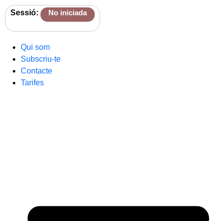
Sessió:
No iniciada
Qui som
Subscriu-te
Contacte
Tarifes