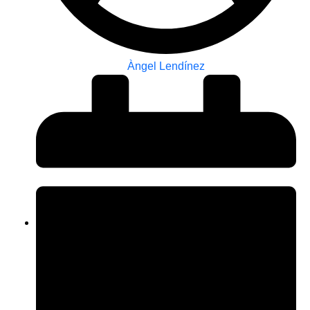
Àngel Lendínez