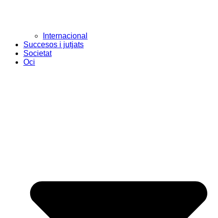
Internacional
Succesos i jutjats
Societat
Oci