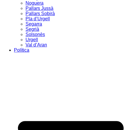
Noguera
Pallars Jussà
Pallars Sobirà
Pla d’Urgell
Segarra
Segrià
Solsonès
Urgell
Val d’Aran
Política