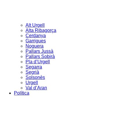
Alt Urgell
Alta Ribagorça
Cerdanya
Garrigues
Noguera
Pallars Jussà
Pallars Sobirà
Pla d’Urgell
Segarra
Segrià
Solsonès
Urgell
Val d’Aran
Política