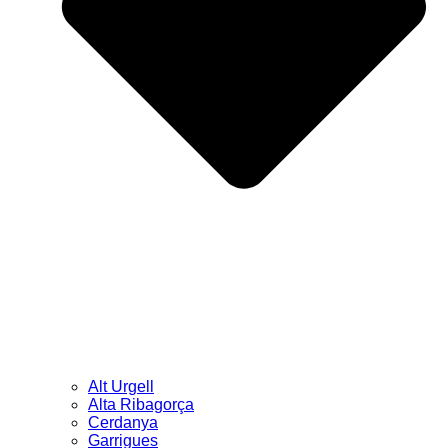
Alt Urgell
Alta Ribagorça
Cerdanya
Garrigues