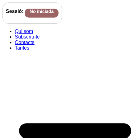
Sessió:
No iniciada
Qui som
Subscriu-te
Contacte
Tarifes