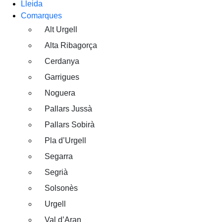
Lleida
Comarques
Alt Urgell
Alta Ribagorça
Cerdanya
Garrigues
Noguera
Pallars Jussà
Pallars Sobirà
Pla d’Urgell
Segarra
Segrià
Solsonès
Urgell
Val d’Aran