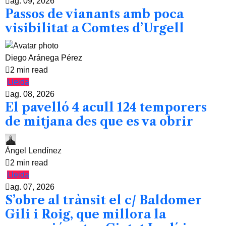
ag. 09, 2026
Passos de vianants amb poca
visibilitat a Comtes d’Urgell
Diego Aránega Pérez
2 min read
Lleida
ag. 08, 2026
El pavelló 4 acull 124 temporers
de mitjana des que es va obrir
Àngel Lendínez
2 min read
Lleida
ag. 07, 2026
S’obre al trànsit el c/ Baldomer
Gili i Roig, que millora la