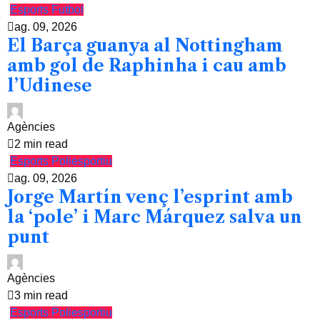
Esports
Futbol
ag. 09, 2026
El Barça guanya al Nottingham
amb gol de Raphinha i cau amb
l’Udinese
Agències
2 min read
Esports
Poliesportiu
ag. 09, 2026
Jorge Martín venç l’esprint amb
la ‘pole’ i Marc Márquez salva un
punt
Agències
3 min read
Esports
Poliesportiu