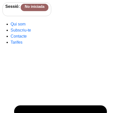
Sessió:
No iniciada
Qui som
Subscriu-te
Contacte
Tarifes