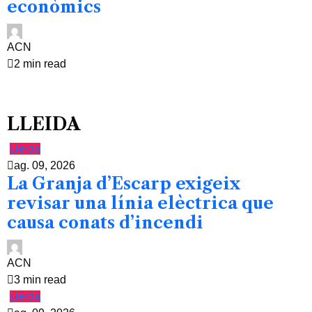
econòmics
ACN
2 min read
LLEIDA
Lleida
ag. 09, 2026
La Granja d’Escarp exigeix
revisar una línia elèctrica que
causa conats d’incendi
ACN
3 min read
Lleida