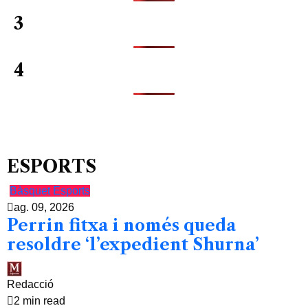
3
4
ESPORTS
Bàsquet
Esports
ag. 09, 2026
Perrin fitxa i només queda
resoldre ‘l’expedient Shurna’
Redacció
2 min read