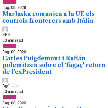
Política
ag. 09, 2026
Marlaska comunica a la UE els
controls fronterers amb Itàlia
EFE
3 min read
Política
ag. 09, 2026
Carles Puigdemont i Rufián
polemitzen sobre el ‘fugaç’ retorn
de l’exPresident
Agències
3 min read
Política
ag. 08, 2026