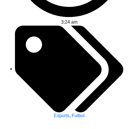
3:24 am
Esports
,
Futbol