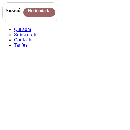
Sessió:
No iniciada
Qui som
Subscriu-te
Contacte
Tarifes