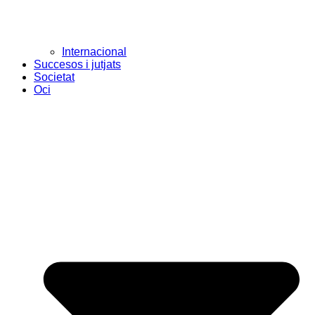
Internacional
Succesos i jutjats
Societat
Oci