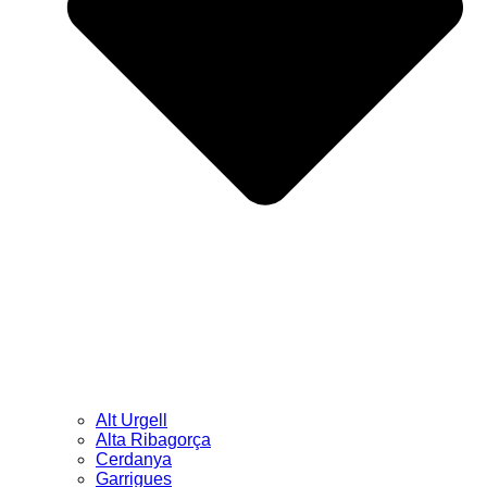
Alt Urgell
Alta Ribagorça
Cerdanya
Garrigues