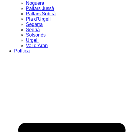
Noguera
Pallars Jussà
Pallars Sobirà
Pla d’Urgell
Segarra
Segrià
Solsonès
Urgell
Val d’Aran
Política