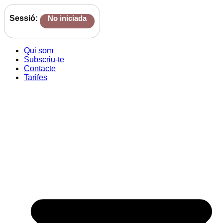
Sessió:
No iniciada
Qui som
Subscriu-te
Contacte
Tarifes