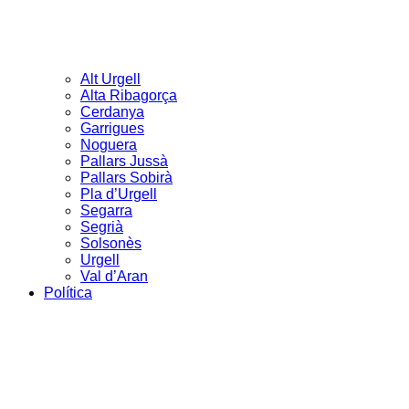
Alt Urgell
Alta Ribagorça
Cerdanya
Garrigues
Noguera
Pallars Jussà
Pallars Sobirà
Pla d’Urgell
Segarra
Segrià
Solsonès
Urgell
Val d’Aran
Política