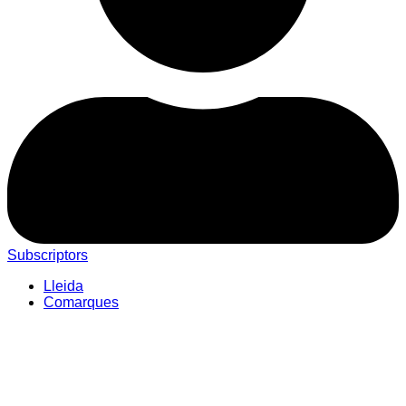
Subscriptors
Lleida
Comarques