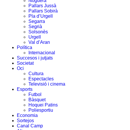
Noguera
Pallars Jussà
Pallars Sobirà
Pla d’Urgell
Segarra
Segrià
Solsonès
Urgell
Val d’Aran
Política
Internacional
Succesos i jutjats
Societat
Oci
Cultura
Espectacles
Televisió i cinema
Esports
Futbol
Bàsquet
Hoquei Patins
Poliesportiu
Economia
Sortejos
Canal Camp