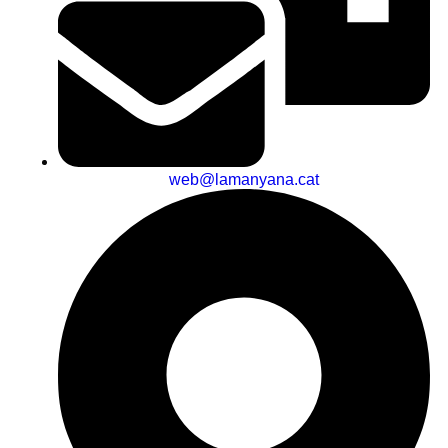
web@lamanyana.cat