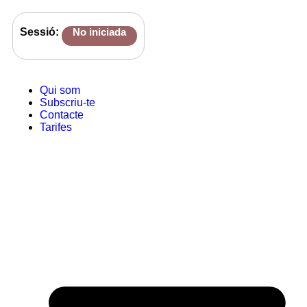
Sessió:
No iniciada
Qui som
Subscriu-te
Contacte
Tarifes