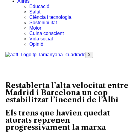
Altres
Educació
Salut
Ciència i tecnologia
Sostenibilitat
Motor
Cuina conscient
Vida social
Opinió
X
Restablerta l’alta velocitat entre
Madrid i Barcelona un cop
estabilitzat l’incendi de l’Albi
Els trens que havien quedat
aturats reprenen
progressivament la marxa