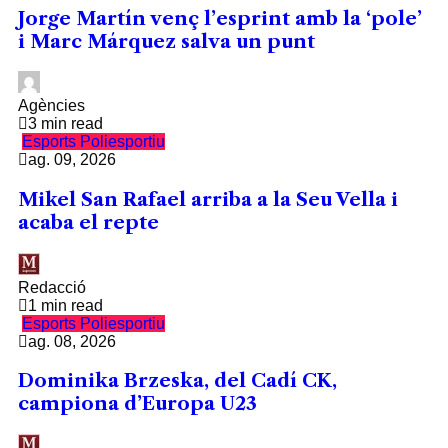
Jorge Martín venç l’esprint amb la ‘pole’
i Marc Márquez salva un punt
Agències
3 min read
Esports
Poliesportiu
ag. 09, 2026
Mikel San Rafael arriba a la Seu Vella i
acaba el repte
Redacció
1 min read
Esports
Poliesportiu
ag. 08, 2026
Dominika Brzeska, del Cadí CK,
campiona d’Europa U23