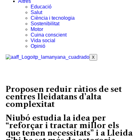
Altres
Educació
Salut
Ciència i tecnologia
Sostenibilitat
Motor
Cuina conscient
Vida social
Opinió
X
Proposen reduir ràtios de set
centres lleidatans d’alta
complexitat
Niubó estudia la idea per
“reforçar i tractar millor els
que tenen necessitats” i a Lleida