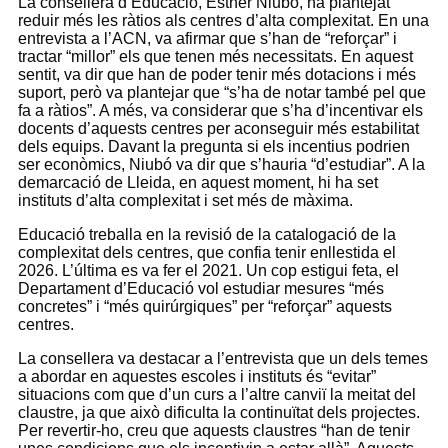
La consellera d’Educació, Esther Niubó, ha plantejat
reduir més les ràtios als centres d’alta complexitat. En una
entrevista a l’ACN, va afirmar que s’han de “reforçar” i
tractar “millor” els que tenen més necessitats. En aquest
sentit, va dir que han de poder tenir més dotacions i més
suport, però va plantejar que “s’ha de notar també pel que
fa a ràtios”. A més, va considerar que s’ha d’incentivar els
docents d’aquests centres per aconseguir més estabilitat
dels equips. Davant la pregunta si els incentius podrien
ser econòmics, Niubó va dir que s’hauria “d’estudiar”. A la
demarcació de Lleida, en aquest moment, hi ha set
instituts d’alta complexitat i set més de màxima.
Educació treballa en la revisió de la catalogació de la
complexitat dels centres, que confia tenir enllestida el
2026. L’última es va fer el 2021. Un cop estigui feta, el
Departament d’Educació vol estudiar mesures “més
concretes” i “més quirúrgiques” per “reforçar” aquests
centres.
La consellera va destacar a l’entrevista que un dels temes
a abordar en aquestes escoles i instituts és “evitar”
situacions com que d’un curs a l’altre canviï la meitat del
claustre, ja que això dificulta la continuïtat dels projectes.
Per revertir-ho, creu que aquests claustres “han de tenir