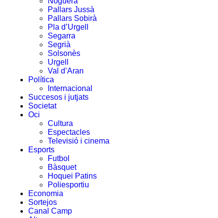
Noguera
Pallars Jussà
Pallars Sobirà
Pla d’Urgell
Segarra
Segrià
Solsonès
Urgell
Val d’Aran
Política
Internacional
Succesos i jutjats
Societat
Oci
Cultura
Espectacles
Televisió i cinema
Esports
Futbol
Bàsquet
Hoquei Patins
Poliesportiu
Economia
Sortejos
Canal Camp