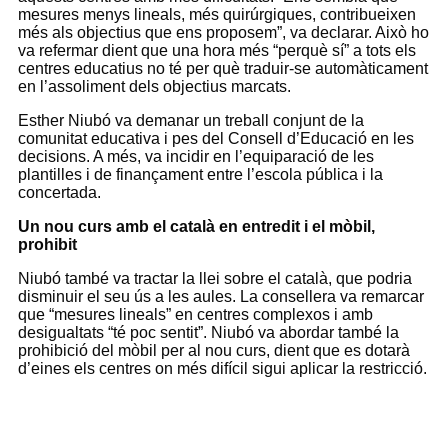
mesures menys lineals, més quirúrgiques, contribueixen
més als objectius que ens proposem”, va declarar. Això ho
va refermar dient que una hora més “perquè sí” a tots els
centres educatius no té per què traduir-se automàticament
en l’assoliment dels objectius marcats.
Esther Niubó va demanar un treball conjunt de la
comunitat educativa i pes del Consell d’Educació en les
decisions. A més, va incidir en l’equiparació de les
plantilles i de finançament entre l’escola pública i la
concertada.
Un nou curs amb el català en entredit i el mòbil,
prohibit
Niubó també va tractar la llei sobre el català, que podria
disminuir el seu ús a les aules. La consellera va remarcar
que “mesures lineals” en centres complexos i amb
desigualtats “té poc sentit”. Niubó va abordar també la
prohibició del mòbil per al nou curs, dient que es dotarà
d’eines els centres on més difícil sigui aplicar la restricció.