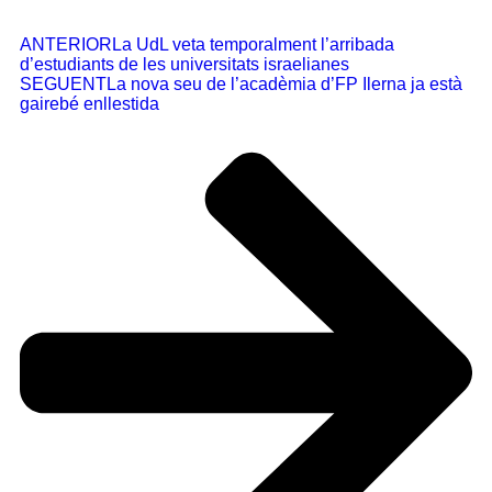
ANTERIOR
La UdL veta temporalment l’arribada
d’estudiants de les universitats israelianes
SEGUENT
La nova seu de l’acadèmia d’FP Ilerna ja està
gairebé enllestida