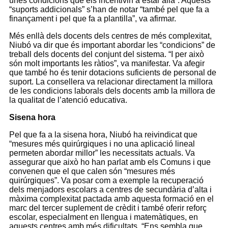
unes condicions que els incentivin a estar allà”. Aquests
“suports addicionals” s’han de notar “també pel que fa a
finançament i pel que fa a plantilla”, va afirmar.
Més enllà dels docents dels centres de més complexitat,
Niubó va dir que és important abordar les “condicions” de
treball dels docents del conjunt del sistema. “I per això
són molt importants les ràtios”, va manifestar. Va afegir
que també ho és tenir dotacions suficients de personal de
suport. La consellera va relacionar directament la millora
de les condicions laborals dels docents amb la millora de
la qualitat de l’atenció educativa.
Sisena hora
Pel que fa a la sisena hora, Niubó ha reivindicat que
“mesures més quirúrgiques i no una aplicació lineal
permeten abordar millor” les necessitats actuals. Va
assegurar que això ho han parlat amb els Comuns i que
convenen que el que calen són “mesures més
quirúrgiques”. Va posar com a exemple la recuperació
dels menjadors escolars a centres de secundària d’alta i
màxima complexitat pactada amb aquesta formació en el
marc del tercer suplement de crèdit i també oferir reforç
escolar, especialment en llengua i matemàtiques, en
aquests centres amb més dificultats. “Ens sembla que