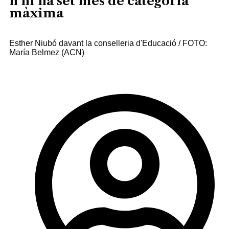
n’hi ha set més de categoria
màxima
Esther Niubó davant la conselleria d'Educació / FOTO:
María Belmez (ACN)