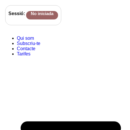
Sessió:
No iniciada
Qui som
Subscriu-te
Contacte
Tarifes