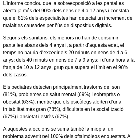
L’informe conclou que la sobreexposició a les pantalles
afecta ja més del 90% dels nens de 4 a 12 anys i constata
que el 81% dels especialistes han detectat un increment de
malalties causades per l’ús de dispositius digitals.
Segons els sanitaris, els menors no han de consumir
pantalles abans dels 4 anys i, a partir d’aquesta edat, el
temps no hauria d’excedir els 20 minuts en nens de 4 a 6
anys; dels 40 minuts en nens de 7 a 9 anys; i d’una hora a la
franja de 10 a 12 anys, grup que supera el límit en el 98%
dels casos.
Els pediatres detecten principalment trastorns del son
(81%), problemes de salut mental (69%) i sobreprès o
obesitat (63%), mentre que els psicòlegs alerten d’una
irritabilitat més gran (73%), dificultats en la socialització
(67%) i ansietat i estrès (67%).
A aquestes afeccions se suma també la miopia, un
problema advertit pel 100% dels oftalmòlegs enquestats. A