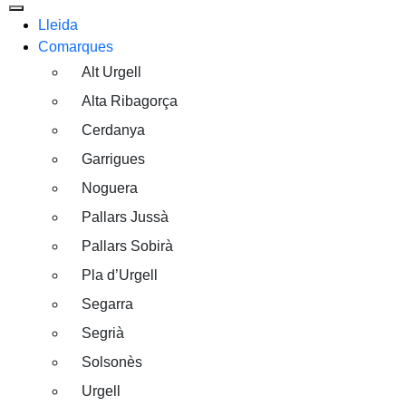
Lleida
Comarques
Alt Urgell
Alta Ribagorça
Cerdanya
Garrigues
Noguera
Pallars Jussà
Pallars Sobirà
Pla d’Urgell
Segarra
Segrià
Solsonès
Urgell