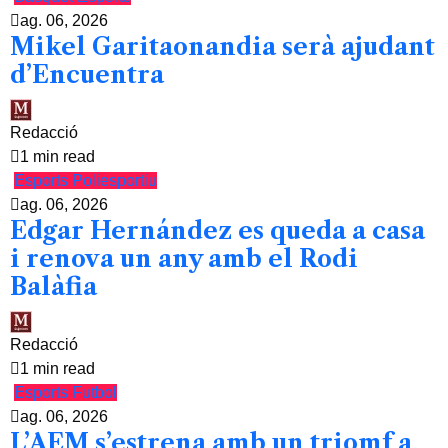
ag. 06, 2026
Mikel Garitaonandia serà ajudant
d’Encuentra
Redacció
1 min read
Esports
Poliesportiu
ag. 06, 2026
Edgar Hernández es queda a casa
i renova un any amb el Rodi
Balàfia
Redacció
1 min read
Esports
Futbol
ag. 06, 2026
L’AEM s’estrena amb un triomf a