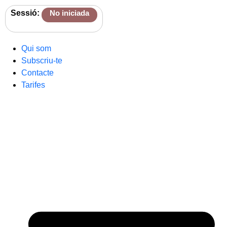
Sessió:
No iniciada
Qui som
Subscriu-te
Contacte
Tarifes