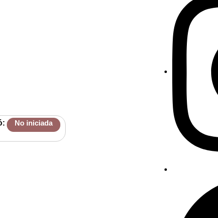
ó:
No iniciada