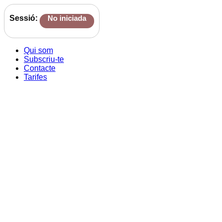
Sessió:
No iniciada
Qui som
Subscriu-te
Contacte
Tarifes