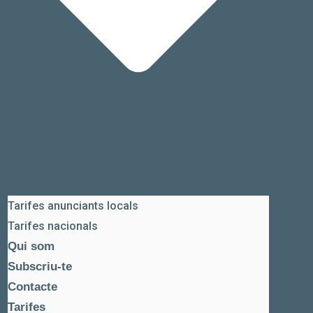
Tarifes anunciants locals
Tarifes nacionals
Qui som
Subscriu-te
Contacte
Tarifes