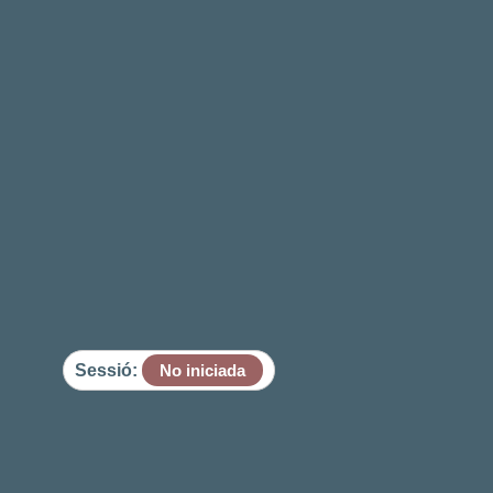
Sessió:
No iniciada