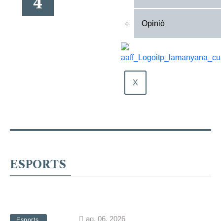
4
Opinió
X
ESPORTS
ag. 06, 2026
Bàsquet
Esports