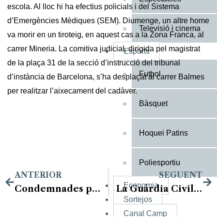
escola. Al lloc hi ha efectius policials i del Sistema
d’Emergències Mèdiques (SEM). Diumenge, un altre home
Televisió i cinema
va morir en un tiroteig, en aquest cas a la Zona Franca, al
carrer Mineria. La comitiva judicial, dirigida pel magistrat
Esports
de la plaça 31 de la secció d’instrucció del tribunal
Futbol
d’instància de Barcelona, s’ha desplaçat al carrer Balmes
per realitzar l’aixecament del cadàver.
Bàsquet
Hoquei Patins
Poliesportiu
ANTERIOR
SEGUENT
Economia
Condemnades per traficar amb cocaïna i per furtar 1.300 euros a l’exparella d’una d’elles a Tremp
La Guàrdia Civil evita que un home se suïcidi mentre conduïa per una via a Lleida
Sortejos
Canal Camp