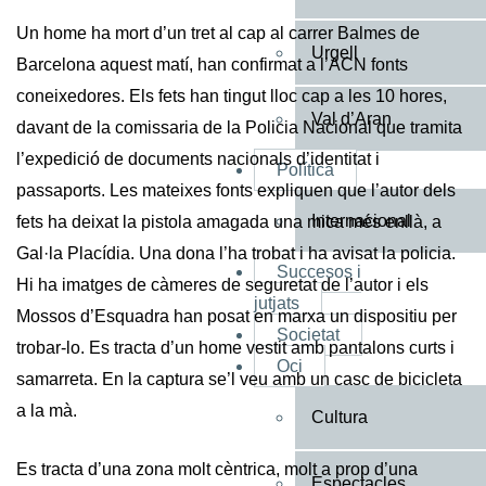
Un home ha mort d’un tret al cap al carrer Balmes de
Urgell
Barcelona aquest matí, han confirmat a l’ACN fonts
coneixedores. Els fets han tingut lloc cap a les 10 hores,
Val d’Aran
davant de la comissaria de la Policia Nacional que tramita
l’expedició de documents nacionals d’identitat i
Política
passaports. Les mateixes fonts expliquen que l’autor dels
Internacional
fets ha deixat la pistola amagada una mica més enllà, a
Gal·la Placídia. Una dona l’ha trobat i ha avisat la policia.
Succesos i
Hi ha imatges de càmeres de seguretat de l’autor i els
jutjats
Mossos d’Esquadra han posat en marxa un dispositiu per
Societat
trobar-lo. Es tracta d’un home vestit amb pantalons curts i
Oci
samarreta. En la captura se’l veu amb un casc de bicicleta
a la mà.
Cultura
Es tracta d’una zona molt cèntrica, molt a prop d’una
Espectacles