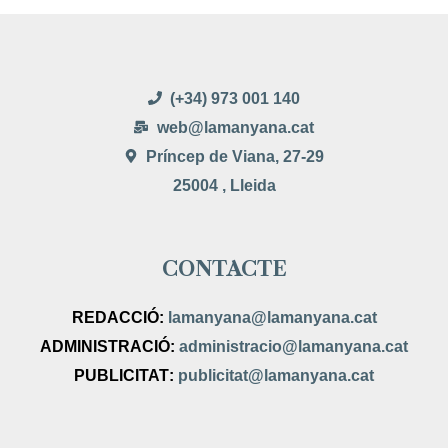
(+34) 973 001 140
web@lamanyana.cat
Príncep de Viana, 27-29
25004 , Lleida
CONTACTE
REDACCIÓ:
lamanyana@lamanyana.cat
ADMINISTRACIÓ
:
administracio@lamanyana.cat
PUBLICITAT
:
publicitat@lamanyana.cat