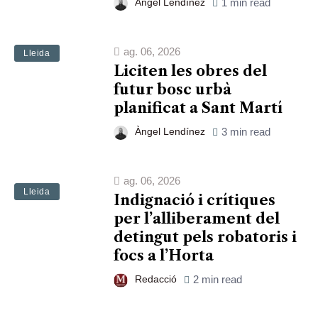
Àngel Lendínez
1 min read
ag. 06, 2026
Lleida
Liciten les obres del
futur bosc urbà
planificat a Sant Martí
Àngel Lendínez
3 min read
ag. 06, 2026
Lleida
Indignació i crítiques
per l’alliberament del
detingut pels robatoris i
focs a l’Horta
Redacció
2 min read