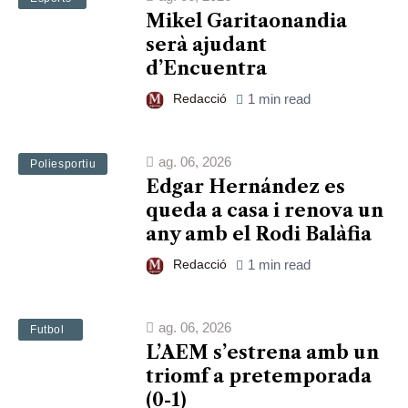
Mikel Garitaonandia
serà ajudant
d’Encuentra
Redacció
1 min read
ag. 06, 2026
Esports
Poliesportiu
Edgar Hernández es
queda a casa i renova un
any amb el Rodi Balàfia
Redacció
1 min read
ag. 06, 2026
Esports
Futbol
L’AEM s’estrena amb un
triomf a pretemporada
(0-1)