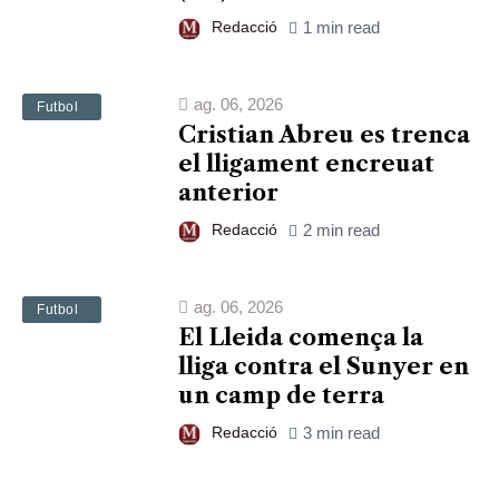
Redacció
1 min read
ag. 06, 2026
Esports
Futbol
Cristian Abreu es trenca
el lligament encreuat
anterior
Redacció
2 min read
ag. 06, 2026
Esports
Futbol
El Lleida comença la
lliga contra el Sunyer en
un camp de terra
Redacció
3 min read