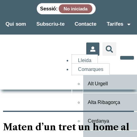
Sessió:
No iniciada
Qui som
Subscriu-te
Contacte
Tarifes
Lleida
Comarques
Alt Urgell
Alta Ribagorça
Cerdanya
Maten d’un tret un home al