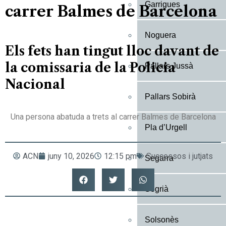
Garrigues
carrer Balmes de Barcelona
Noguera
Els fets han tingut lloc davant de
la comissaria de la Policia
Pallars Jussà
Nacional
Pallars Sobirà
Una persona abatuda a trets al carrer Balmes de Barcelona
Pla d’Urgell
ACN
juny 10, 2026
12:15 pm
Successos i jutjats
Segarra
Segrià
Solsonès