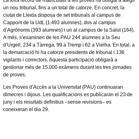
La xifra rècord de matriculats a les proves ha obligat a afegir
un nou tribunal, fins a un total de catorze. En concret, la
ciutat de Lleida disposa de set tribunals al campus de
Cappont de la UdL (1.493 alumnes), dos al campus
d’Agrònoms (393 alumnes) i un al campus de la Salut (164).
A més, s’examinen de les PAU 244 alumnes a la Seu
d’Urgell, 234 a Tàrrega, 99 a Tremp i 62 a Vielha. En total, a
la demarcació hi ha catorze presidents de tribunal i 136
vigilants i correctors. Aquesta participació obligarà a
gestionar més de 15.000 exàmens durant les tres jornades
de proves.
Les Proves d’Accés a la Universitat (PAU) continuaran
dimecres i dijous. Les qualificacions es publicaran el 23 de
juny i els resultats definitius –sense revisions– es
coneixeran el dia 29.