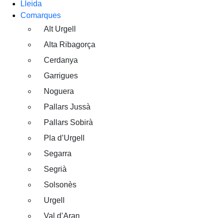
Lleida
Comarques
Alt Urgell
Alta Ribagorça
Cerdanya
Garrigues
Noguera
Pallars Jussà
Pallars Sobirà
Pla d’Urgell
Segarra
Segrià
Solsonès
Urgell
Val d’Aran