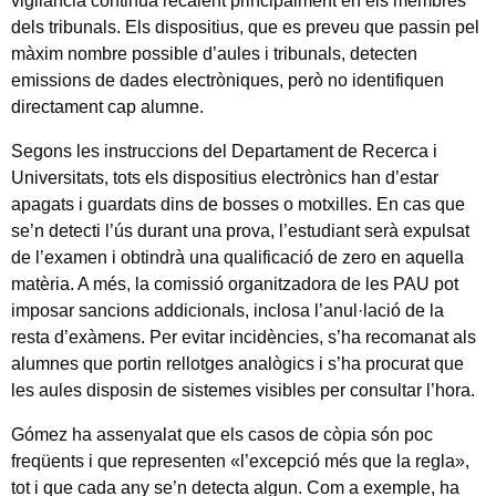
vigilància continua recaient principalment en els membres
dels tribunals. Els dispositius, que es preveu que passin pel
màxim nombre possible d’aules i tribunals, detecten
emissions de dades electròniques, però no identifiquen
directament cap alumne.
Segons les instruccions del Departament de Recerca i
Universitats, tots els dispositius electrònics han d’estar
apagats i guardats dins de bosses o motxilles. En cas que
se’n detecti l’ús durant una prova, l’estudiant serà expulsat
de l’examen i obtindrà una qualificació de zero en aquella
matèria. A més, la comissió organitzadora de les PAU pot
imposar sancions addicionals, inclosa l’anul·lació de la
resta d’exàmens. Per evitar incidències, s’ha recomanat als
alumnes que portin rellotges analògics i s’ha procurat que
les aules disposin de sistemes visibles per consultar l’hora.
Gómez ha assenyalat que els casos de còpia són poc
freqüents i que representen «l’excepció més que la regla»,
tot i que cada any se’n detecta algun. Com a exemple, ha