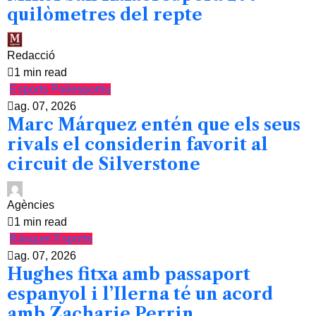
quilòmetres del repte
Redacció
1 min read
Esports
Poliesportiu
ag. 07, 2026
Marc Márquez entén que els seus
rivals el considerin favorit al
circuit de Silverstone
Agències
1 min read
Bàsquet
Esports
ag. 07, 2026
Hughes fitxa amb passaport
espanyol i l’Ilerna té un acord
amb Zacharie Perrin