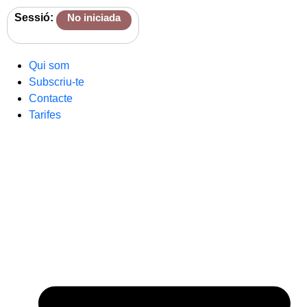
Sessió:
No iniciada
Qui som
Subscriu-te
Contacte
Tarifes