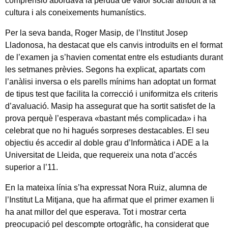
comprensió abordava la pèrdua de valor social atribuït a la
cultura i als coneixements humanístics.
Per la seva banda, Roger Masip, de l’Institut Josep
Lladonosa, ha destacat que els canvis introduïts en el format
de l’examen ja s’havien comentat entre els estudiants durant
les setmanes prèvies. Segons ha explicat, apartats com
l’anàlisi inversa o els parells mínims han adoptat un format
de tipus test que facilita la correcció i uniformitza els criteris
d’avaluació. Masip ha assegurat que ha sortit satisfet de la
prova perquè l’esperava «bastant més complicada» i ha
celebrat que no hi hagués sorpreses destacables. El seu
objectiu és accedir al doble grau d’Informàtica i ADE a la
Universitat de Lleida, que requereix una nota d’accés
superior a l’11.
En la mateixa línia s’ha expressat Nora Ruiz, alumna de
l’Institut La Mitjana, que ha afirmat que el primer examen li
ha anat millor del que esperava. Tot i mostrar certa
preocupació pel descompte ortogràfic, ha considerat que