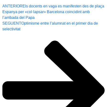
ANTERIOR
Els docents en vaga es manifesten des de plaça
Espanya per «col·lapsar» Barcelona coincidint amb
l’arribada del Papa
SEGUENT
Optimisme entre l’alumnat en el primer dia de
selectivitat