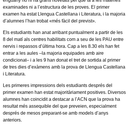
enguany no hi ha grans novetats pel que fa a les matèries
examinades ni a l’estructura de les proves. El primer
examen ha estat Llengua Castellana i Literatura, i la majoria
d’alumnes l’han trobat «més fàcil del previst».
Els estudiants han anat arribant puntualment a partir de les
8 del matí als centres habilitats com a seu de les PAU entre
nervis i repassos d’última hora. Cap a les 8.30 els han fet
entrar a les aules –la majoria equipades amb aire
condicionat– i a les 9 han donat el tret de sortida al primer
de tres dies d’exàmens amb la prova de Llengua Castellana
i Literatura.
Les primeres impressions dels estudiants després del
primer examen han estat majoritàriament positives. Diversos
alumnes han coincidit a destacar a l’ACN que la prova ha
resultat més assequible del que preveien, especialment
després de mesos preparant-se amb models d’anys
anteriors.