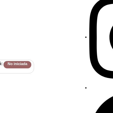
ó:
No iniciada