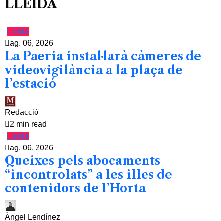
LLEIDA
Lleida
ag. 06, 2026
La Paeria instal·larà càmeres de
videovigilància a la plaça de
l’estació
Redacció
2 min read
Lleida
ag. 06, 2026
Queixes pels abocaments
“incontrolats” a les illes de
contenidors de l’Horta
Àngel Lendínez