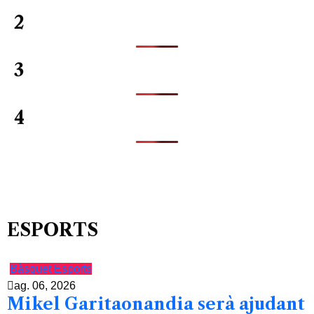
2
3
4
ESPORTS
Bàsquet
Esports
ag. 06, 2026
Mikel Garitaonandia serà ajudant