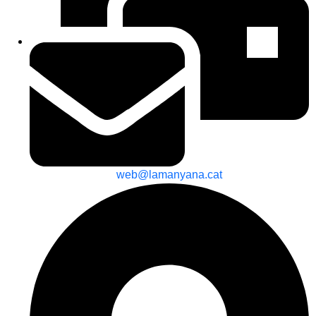
web@lamanyana.cat