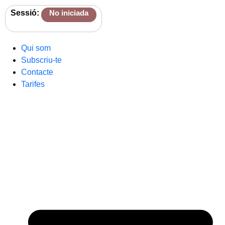
Sessió:
No iniciada
Qui som
Subscriu-te
Contacte
Tarifes