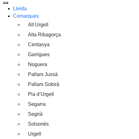
Lleida
Comarques
Alt Urgell
Alta Ribagorça
Cerdanya
Garrigues
Noguera
Pallars Jussà
Pallars Sobirà
Pla d’Urgell
Segarra
Segrià
Solsonès
Urgell