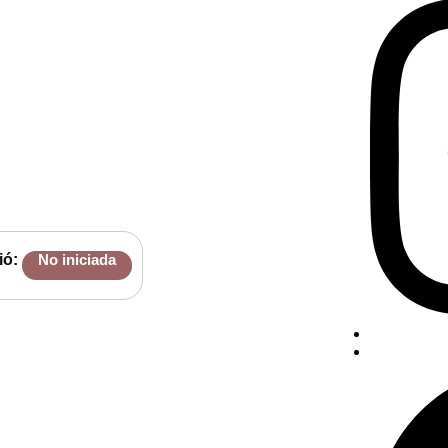
ió:
No iniciada